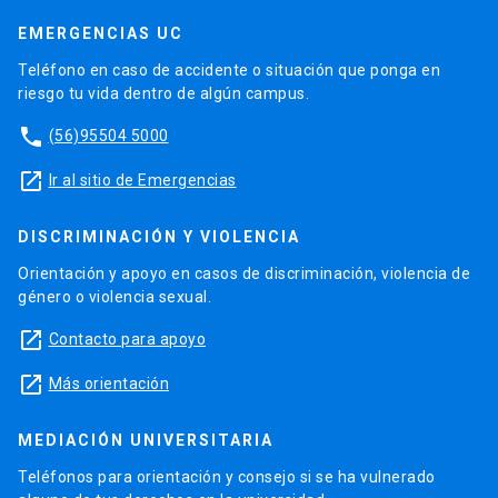
EMERGENCIAS UC
Teléfono en caso de accidente o situación que ponga en
riesgo tu vida dentro de algún campus.
phone
(56)95504 5000
launch
Ir al sitio de Emergencias
DISCRIMINACIÓN Y VIOLENCIA
Orientación y apoyo en casos de discriminación, violencia de
género o violencia sexual.
launch
Contacto para apoyo
launch
Más orientación
MEDIACIÓN UNIVERSITARIA
Teléfonos para orientación y consejo si se ha vulnerado