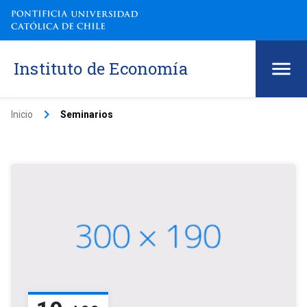
Instituto de Economía
keyboard_arrow_right
Inicio
Seminarios