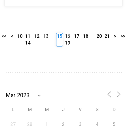
<<
<
10
11
12
13
15
16
17
18
20
21
>
>>
14
19
L
M
M
J
V
S
D
27
28
1
2
3
4
5