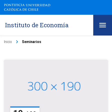
Instituto de Economía
keyboard_arrow_right
Inicio
Seminarios