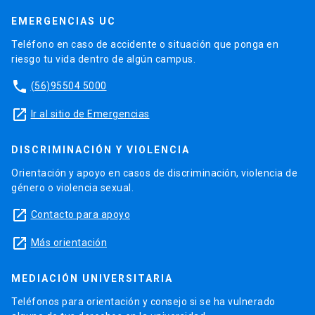
EMERGENCIAS UC
Teléfono en caso de accidente o situación que ponga en
riesgo tu vida dentro de algún campus.
phone
(56)95504 5000
launch
Ir al sitio de Emergencias
DISCRIMINACIÓN Y VIOLENCIA
Orientación y apoyo en casos de discriminación, violencia de
género o violencia sexual.
launch
Contacto para apoyo
launch
Más orientación
MEDIACIÓN UNIVERSITARIA
Teléfonos para orientación y consejo si se ha vulnerado