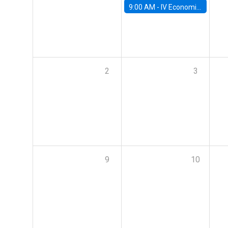
9:00 AM -
IV Economics Alumni Workshop
2
3
9
10