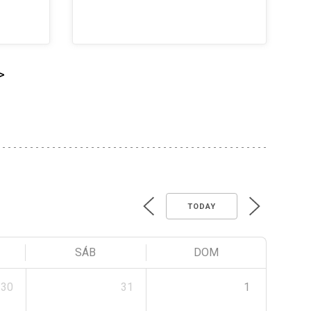
>
TODAY
SÁB
DOM
30
31
1