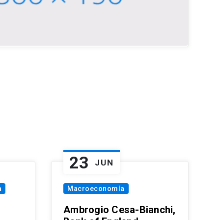
23
JUN
a
Macroeconomía
Ambrogio Cesa-Bianchi,