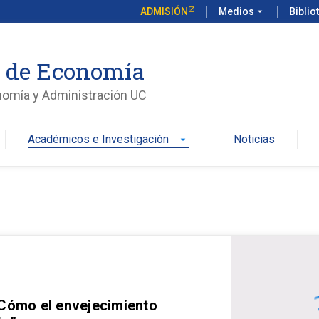
ADMISIÓN
Medios
arrow_drop_down
Biblio
o de Economía
nomía y Administración UC
Académicos e Investigación
Noticias
arrow_drop_down
 Cómo el envejecimiento