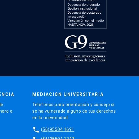
ENCIA
MEDIACIÓN UNIVERSITARIA
de
Teléfonos para orientación y consejo si
énero o
se ha vulnerado alguno de tus derechos
en la universidad.
phone
(56)95504 1691