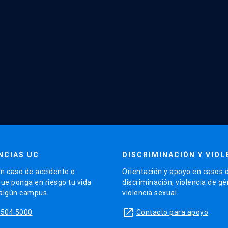
NCIAS UC
DISCRIMINACIÓN Y VIOL
n caso de accidente o
Orientación y apoyo en casos 
que ponga en riesgo tu vida
discriminación, violencia de g
 algún campus.
violencia sexual.
launch
5504 5000
Contacto para apoyo