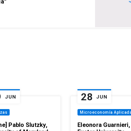
ia”
9
28
JUN
JUN
nzas
Microeconomía Aplicad
ne] Pablo Slutzky,
Eleonora Guarnieri,