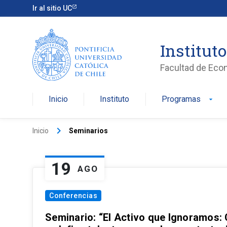
Ir al sitio UC
Institut
Facultad de Eco
Inicio
Instituto
Programas
arrow_drop_down
keyboard_arrow_right
Inicio
Seminarios
19
AGO
Conferencias
Seminario: “El Activo que Ignoramos: