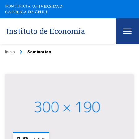
Instituto de Economía
keyboard_arrow_right
Inicio
Seminarios