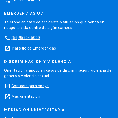
phone
EMERGENCIAS UC
Teléfono en caso de accidente o situación que ponga en
riesgo tu vida dentro de algún campus.
phone
(56)95504 5000
launch
Ir al sitio de Emergencias
DISCRIMINACIÓN Y VIOLENCIA
Orientación y apoyo en casos de discriminación, violencia de
género o violencia sexual.
launch
Contacto para apoyo
launch
Más orientación
MEDIACIÓN UNIVERSITARIA