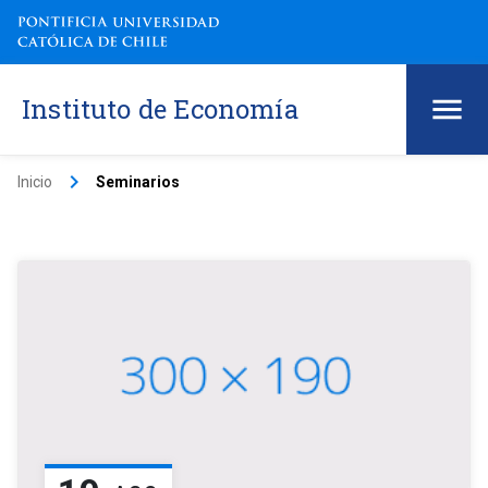
Instituto de Economía
keyboard_arrow_right
Inicio
Seminarios