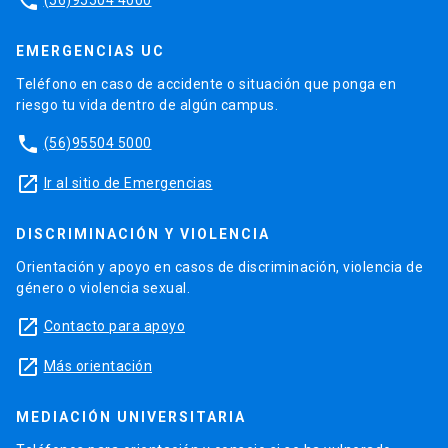
phone
EMERGENCIAS UC
Teléfono en caso de accidente o situación que ponga en
riesgo tu vida dentro de algún campus.
phone
(56)95504 5000
launch
Ir al sitio de Emergencias
DISCRIMINACIÓN Y VIOLENCIA
Orientación y apoyo en casos de discriminación, violencia de
género o violencia sexual.
launch
Contacto para apoyo
launch
Más orientación
MEDIACIÓN UNIVERSITARIA