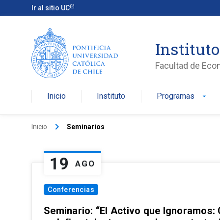
Ir al sitio UC
Institut
Facultad de Eco
Inicio
Instituto
Programas
arrow_drop_down
keyboard_arrow_right
Inicio
Seminarios
19
AGO
Conferencias
Seminario: “El Activo que Ignoramos: