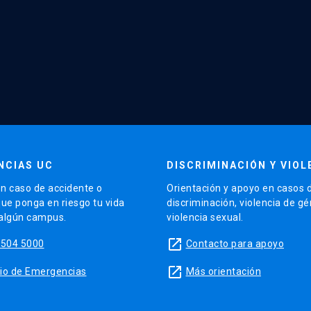
NCIAS UC
DISCRIMINACIÓN Y VIOL
n caso de accidente o
Orientación y apoyo en casos 
que ponga en riesgo tu vida
discriminación, violencia de g
 algún campus.
violencia sexual.
launch
5504 5000
Contacto para apoyo
launch
sitio de Emergencias
Más orientación