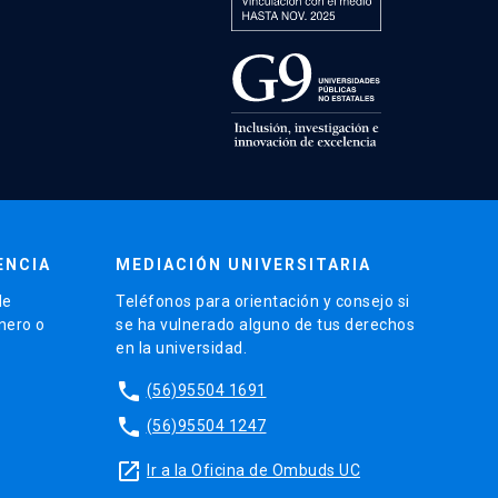
ENCIA
MEDIACIÓN UNIVERSITARIA
de
Teléfonos para orientación y consejo si
énero o
se ha vulnerado alguno de tus derechos
en la universidad.
phone
(56)95504 1691
phone
(56)95504 1247
launch
Ir a la Oficina de Ombuds UC