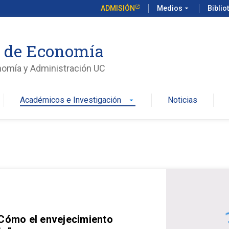
ADMISIÓN
Medios
arrow_drop_down
Biblio
o de Economía
nomía y Administración UC
Académicos e Investigación
Noticias
arrow_drop_down
 Cómo el envejecimiento