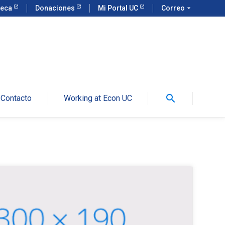
teca
Donaciones
Mi Portal UC
Correo
arrow_drop_down
search
Contacto
Working at Econ UC