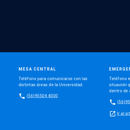
MESA CENTRAL
EMERGE
Teléfono para comunicarse con las
Teléfono e
distintas áreas de la Universidad.
situación 
dentro de
phone
(56)95504 4000
phone
(56)9
launch
Ir al 