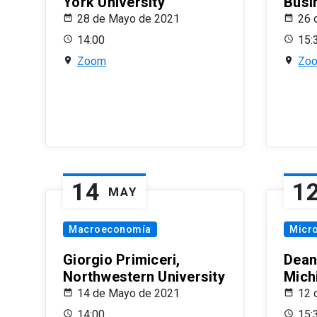
York University
Busi
28 de Mayo de 2021
26 
14:00
15:
Zoom
Zo
14
1
MAY
Macroeconomía
Micr
Giorgio Primiceri,
Dean
Northwestern University
Mich
14 de Mayo de 2021
12 
14:00
15: