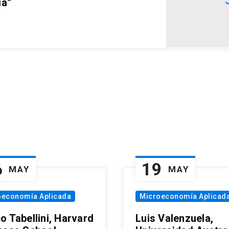
ia”
6
19
MAY
MAY
oeconomía Aplicada
Microeconomía Aplicad
o Tabellini, Harvard
Luis Valenzuela,