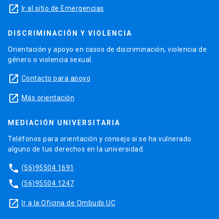
launch
Ir al sitio de Emergencias
DISCRIMINACIÓN Y VIOLENCIA
Orientación y apoyo en casos de discriminación, violencia de
género o violencia sexual.
launch
Contacto para apoyo
launch
Más orientación
MEDIACIÓN UNIVERSITARIA
Teléfonos para orientación y consejo si se ha vulnerado
alguno de tus derechos en la universidad.
phone
(56)95504 1691
phone
(56)95504 1247
launch
Ir a la Oficina de Ombuds UC