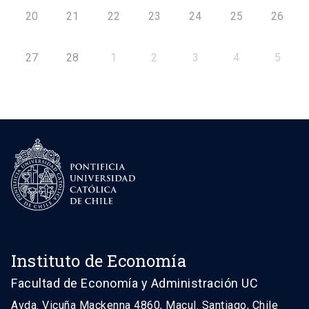
20
21
22
23
24
25
26
27
28
1
2
3
4
5
Instituto de Economía
Facultad de Economía y Administración UC
Avda. Vicuña Mackenna 4860, Macul. Santiago, Chile