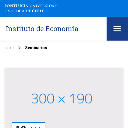
Instituto de Economía
keyboard_arrow_right
Inicio
Seminarios