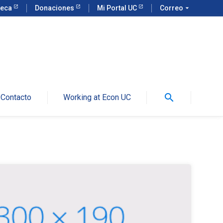
teca
Donaciones
Mi Portal UC
Correo
arrow_drop_down
search
Contacto
Working at Econ UC