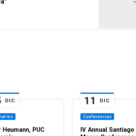
ia”
5
11
DIC
DIC
narios
Conferencias
r Heumann, PUC
IV Annual Santiago