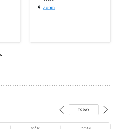
Zoom
>
TODAY
SÁB
DOM