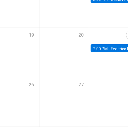
19
20
2:00 PM -
Federico Huneeus - Banco Central de C
26
27