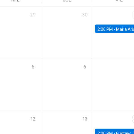
29
30
2:00 PM -
Maria Aristizabal-Ramirez, FED
5
6
12
13
2:00 PM -
Gustavo González - Banco Central d