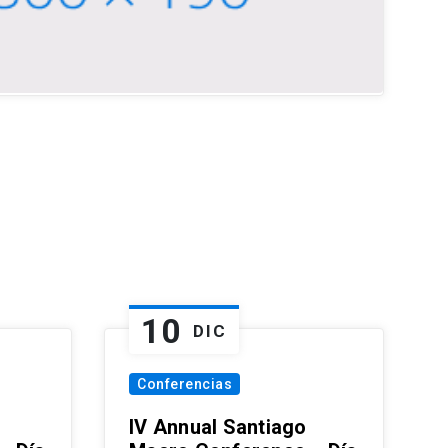
10
DIC
Conferencias
IV Annual Santiago