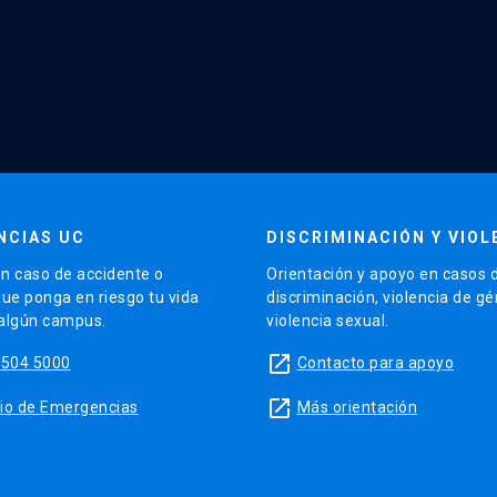
NCIAS UC
DISCRIMINACIÓN Y VIOL
n caso de accidente o
Orientación y apoyo en casos 
que ponga en riesgo tu vida
discriminación, violencia de g
 algún campus.
violencia sexual.
launch
5504 5000
Contacto para apoyo
launch
sitio de Emergencias
Más orientación