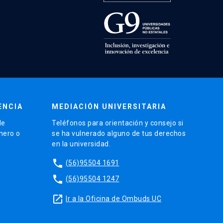
ENCIA
MEDIACIÓN UNIVERSITARIA
de
Teléfonos para orientación y consejo si
énero o
se ha vulnerado alguno de tus derechos
en la universidad.
phone
(56)95504 1691
phone
(56)95504 1247
launch
Ir a la Oficina de Ombuds UC