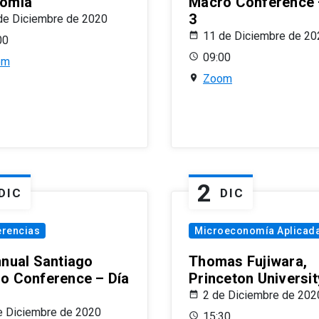
omía
Macro Conference 
3
de Diciembre de 2020
11 de Diciembre de 20
00
09:00
om
Zoom
2
DIC
DIC
erencias
Microeconomía Aplicad
nnual Santiago
Thomas Fujiwara,
o Conference – Día
Princeton Universit
2 de Diciembre de 202
e Diciembre de 2020
15:30