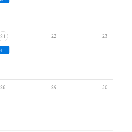
22
23
21
hile
28
29
30