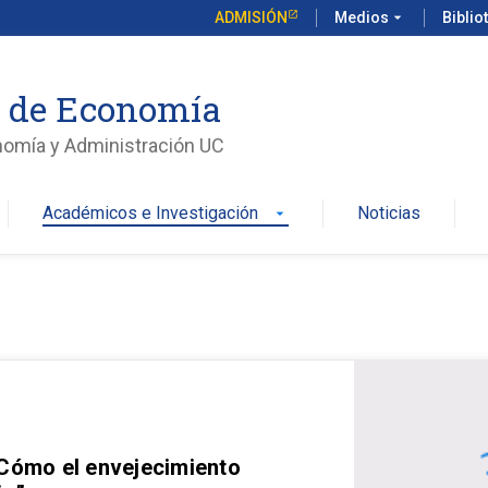
ADMISIÓN
Medios
arrow_drop_down
Biblio
o de Economía
nomía y Administración UC
Académicos e Investigación
Noticias
arrow_drop_down
 Cómo el envejecimiento