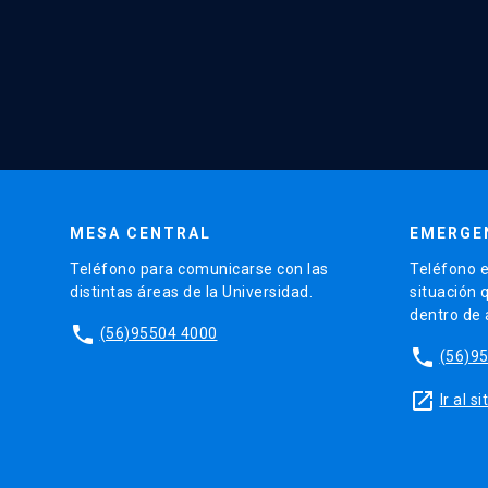
MESA CENTRAL
EMERGE
Teléfono para comunicarse con las
Teléfono e
distintas áreas de la Universidad.
situación 
dentro de
phone
(56)95504 4000
phone
(56)9
launch
Ir al 