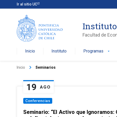
Ir al sitio UC
Institut
Facultad de Eco
Inicio
Instituto
Programas
arrow_drop_down
keyboard_arrow_right
Inicio
Seminarios
19
AGO
Conferencias
Seminario: “El Activo que Ignoramos: