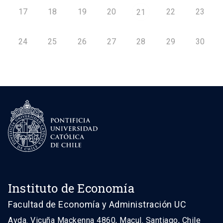
17
18
19
20
22
23
21
24
25
26
27
28
29
30
Instituto de Economía
Facultad de Economía y Administración UC
Avda. Vicuña Mackenna 4860, Macul. Santiago, Chile