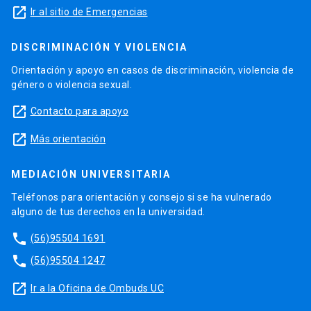
launch
Ir al sitio de Emergencias
DISCRIMINACIÓN Y VIOLENCIA
Orientación y apoyo en casos de discriminación, violencia de
género o violencia sexual.
launch
Contacto para apoyo
launch
Más orientación
MEDIACIÓN UNIVERSITARIA
Teléfonos para orientación y consejo si se ha vulnerado
alguno de tus derechos en la universidad.
phone
(56)95504 1691
phone
(56)95504 1247
launch
Ir a la Oficina de Ombuds UC