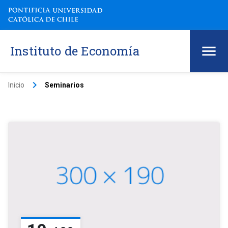
Instituto de Economía
keyboard_arrow_right
Inicio
Seminarios