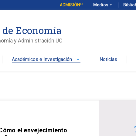
ADMISIÓN
Medios
arrow_drop_down
Biblio
o de Economía
nomía y Administración UC
Académicos e Investigación
Noticias
arrow_drop_down
 Cómo el envejecimiento