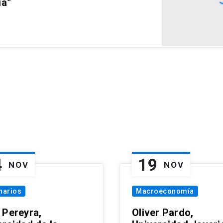
ia”
4
19
NOV
NOV
narios
Macroeconomía
 Pereyra,
Oliver Pardo,