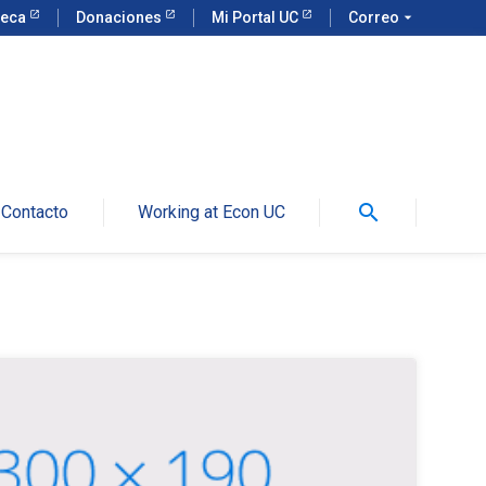
teca
Donaciones
Mi Portal UC
Correo
arrow_drop_down
search
Contacto
Working at Econ UC