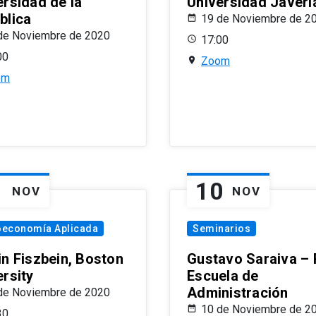
ersidad de la
Universidad Javeri
blica
19 de Noviembre de 2
de Noviembre de 2020
17:00
00
Zoom
om
1
10
NOV
NOV
oeconomía Aplicada
Seminarios
in Fiszbein, Boston
Gustavo Saraiva –
ersity
Escuela de
Administración
de Noviembre de 2020
10 de Noviembre de 2
30