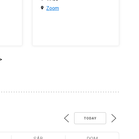
Zoom
>
TODAY
SÁB
DOM