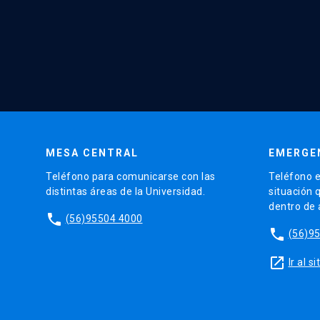
MESA CENTRAL
EMERGE
Teléfono para comunicarse con las
Teléfono e
distintas áreas de la Universidad.
situación 
dentro de
phone
(56)95504 4000
phone
(56)9
launch
Ir al 