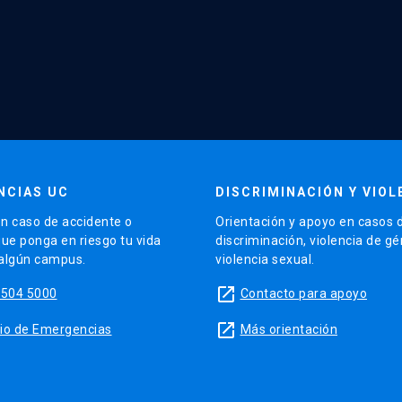
NCIAS UC
DISCRIMINACIÓN Y VIOL
n caso de accidente o
Orientación y apoyo en casos 
que ponga en riesgo tu vida
discriminación, violencia de g
 algún campus.
violencia sexual.
launch
5504 5000
Contacto para apoyo
launch
sitio de Emergencias
Más orientación