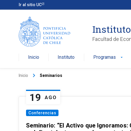
Ir al sitio UC
Institut
Facultad de Eco
Inicio
Instituto
Programas
arrow_drop_down
keyboard_arrow_right
Inicio
Seminarios
19
AGO
Conferencias
Seminario: “El Activo que Ignoramos: