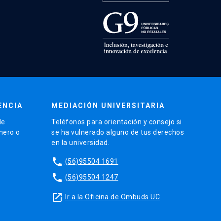
ENCIA
MEDIACIÓN UNIVERSITARIA
de
Teléfonos para orientación y consejo si
énero o
se ha vulnerado alguno de tus derechos
en la universidad.
phone
(56)95504 1691
phone
(56)95504 1247
launch
Ir a la Oficina de Ombuds UC