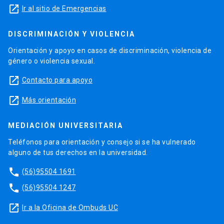
launch
Ir al sitio de Emergencias
DISCRIMINACIÓN Y VIOLENCIA
Orientación y apoyo en casos de discriminación, violencia de
género o violencia sexual.
launch
Contacto para apoyo
launch
Más orientación
MEDIACIÓN UNIVERSITARIA
Teléfonos para orientación y consejo si se ha vulnerado
alguno de tus derechos en la universidad.
phone
(56)95504 1691
phone
(56)95504 1247
launch
Ir a la Oficina de Ombuds UC