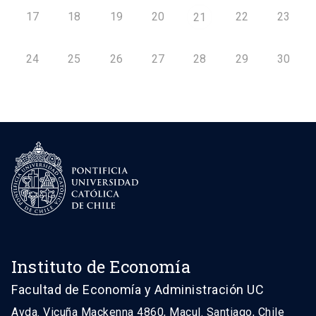
17
18
19
20
22
23
21
24
25
26
27
28
29
30
Instituto de Economía
Facultad de Economía y Administración UC
Avda. Vicuña Mackenna 4860, Macul. Santiago, Chile