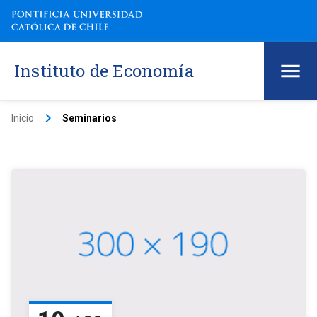
Instituto de Economía
keyboard_arrow_right
Inicio
Seminarios