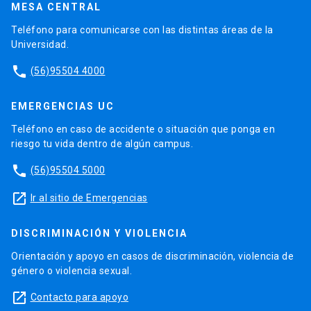
MESA CENTRAL
Teléfono para comunicarse con las distintas áreas de la
Universidad.
phone
(56)95504 4000
EMERGENCIAS UC
Teléfono en caso de accidente o situación que ponga en
riesgo tu vida dentro de algún campus.
phone
(56)95504 5000
launch
Ir al sitio de Emergencias
DISCRIMINACIÓN Y VIOLENCIA
Orientación y apoyo en casos de discriminación, violencia de
género o violencia sexual.
launch
Contacto para apoyo