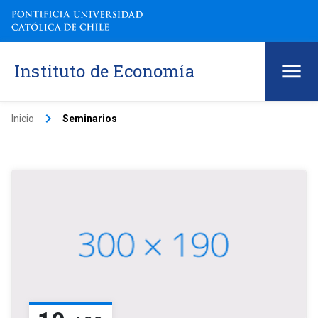
Instituto de Economía
keyboard_arrow_right
Inicio
Seminarios