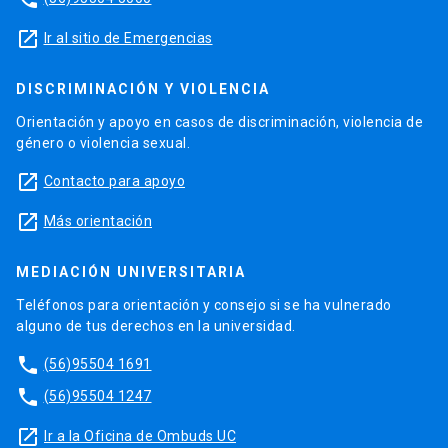
launch
Ir al sitio de Emergencias
DISCRIMINACIÓN Y VIOLENCIA
Orientación y apoyo en casos de discriminación, violencia de
género o violencia sexual.
launch
Contacto para apoyo
launch
Más orientación
MEDIACIÓN UNIVERSITARIA
Teléfonos para orientación y consejo si se ha vulnerado
alguno de tus derechos en la universidad.
phone
(56)95504 1691
phone
(56)95504 1247
launch
Ir a la Oficina de Ombuds UC