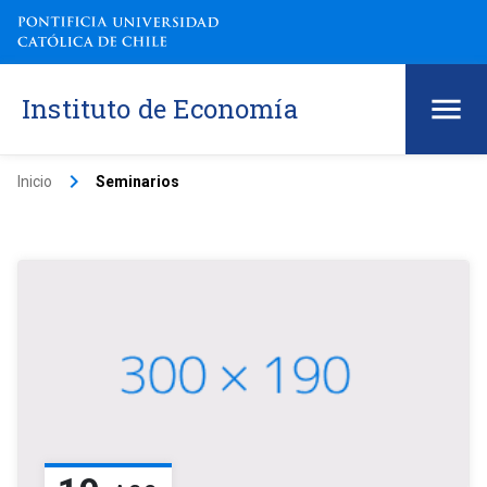
Instituto de Economía
keyboard_arrow_right
Inicio
Seminarios