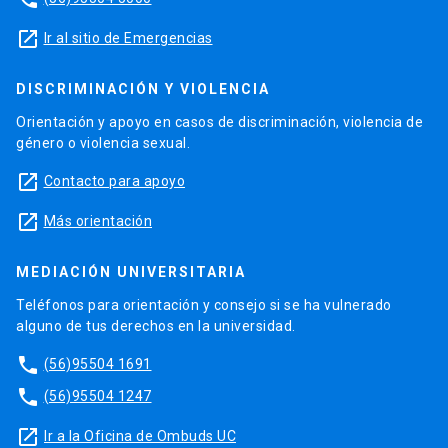
launch
Ir al sitio de Emergencias
DISCRIMINACIÓN Y VIOLENCIA
Orientación y apoyo en casos de discriminación, violencia de
género o violencia sexual.
launch
Contacto para apoyo
launch
Más orientación
MEDIACIÓN UNIVERSITARIA
Teléfonos para orientación y consejo si se ha vulnerado
alguno de tus derechos en la universidad.
phone
(56)95504 1691
phone
(56)95504 1247
launch
Ir a la Oficina de Ombuds UC