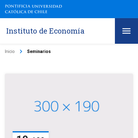
Instituto de Economía
keyboard_arrow_right
Inicio
Seminarios