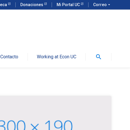
teca
Donaciones
Mi Portal UC
Correo
arrow_drop_down
search
Contacto
Working at Econ UC