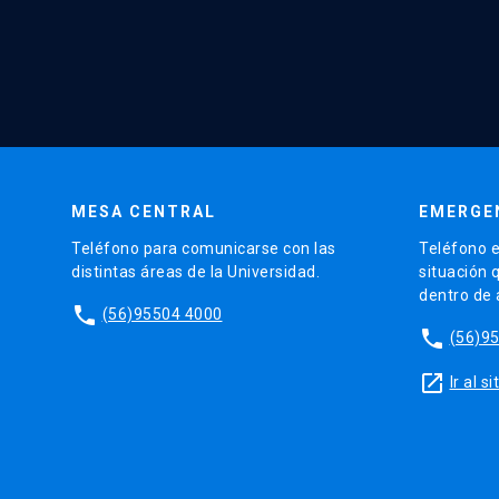
MESA CENTRAL
EMERGE
Teléfono para comunicarse con las
Teléfono e
distintas áreas de la Universidad.
situación 
dentro de
phone
(56)95504 4000
phone
(56)9
launch
Ir al 