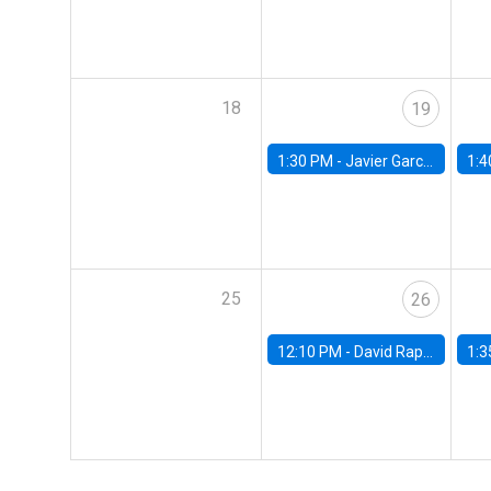
18
19
1:30 PM -
Javier Garcia Cicco, Universidad de San Andres
1:4
25
26
12:10 PM -
David Rappoport, FED Board
1:3