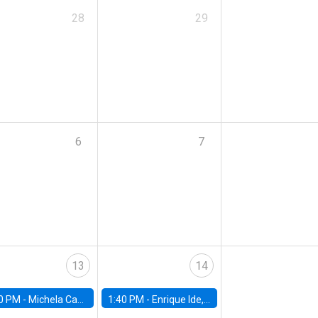
28
29
6
7
13
14
0 PM -
Michela Carlana, Harvard Kennedy School
1:40 PM -
Enrique Ide, IESE