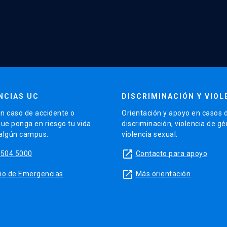
NCIAS UC
DISCRIMINACIÓN Y VIOL
n caso de accidente o
Orientación y apoyo en casos 
que ponga en riesgo tu vida
discriminación, violencia de g
 algún campus.
violencia sexual.
launch
5504 5000
Contacto para apoyo
launch
sitio de Emergencias
Más orientación