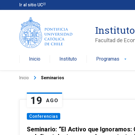
Ir al sitio UC
Institut
Facultad de Eco
Inicio
Instituto
Programas
arrow_drop_down
keyboard_arrow_right
Inicio
Seminarios
19
AGO
Conferencias
Seminario: “El Activo que Ignoramos: