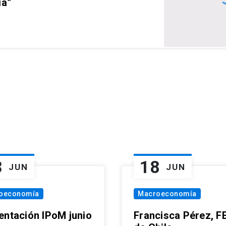
ia”
3
18
JUN
JUN
oeconomía
Macroeconomía
entación IPoM junio
Francisca Pérez, F