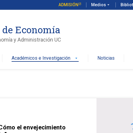
ADMISIÓN
Medios
arrow_drop_down
Biblio
o de Economía
nomía y Administración UC
Académicos e Investigación
Noticias
arrow_drop_down
 Cómo el envejecimiento