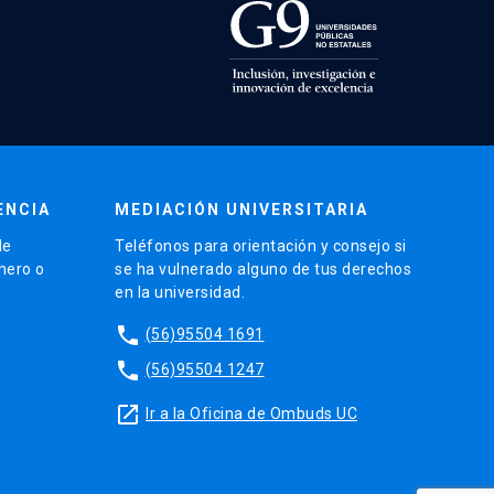
ENCIA
MEDIACIÓN UNIVERSITARIA
de
Teléfonos para orientación y consejo si
énero o
se ha vulnerado alguno de tus derechos
en la universidad.
phone
(56)95504 1691
phone
(56)95504 1247
launch
Ir a la Oficina de Ombuds UC