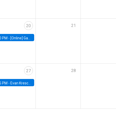
21
20
0 PM -
[Online] Gabriel Englander, World Bank
28
27
5 PM -
Evan Kresch, Oberlin College