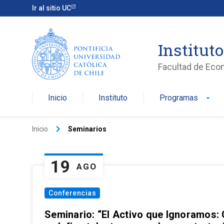
Ir al sitio UC
Institut
Facultad de Eco
Inicio
Instituto
Programas
arrow_drop_down
keyboard_arrow_right
Inicio
Seminarios
19
AGO
Conferencias
Seminario: “El Activo que Ignoramos: