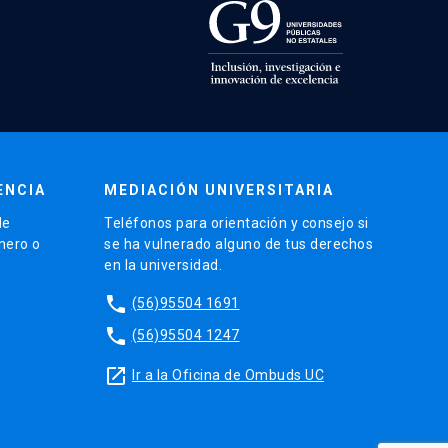
ENCIA
MEDIACIÓN UNIVERSITARIA
de
Teléfonos para orientación y consejo si
énero o
se ha vulnerado alguno de tus derechos
en la universidad.
phone
(56)95504 1691
phone
(56)95504 1247
launch
Ir a la Oficina de Ombuds UC