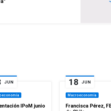
ia”
3
18
JUN
JUN
oeconomía
Macroeconomía
entación IPoM junio
Francisca Pérez, F