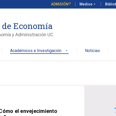
ADMISIÓN
Medios
arrow_drop_down
Biblio
o de Economía
nomía y Administración UC
Académicos e Investigación
Noticias
arrow_drop_down
 Cómo el envejecimiento