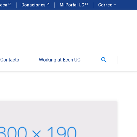
teca
Donaciones
Mi Portal UC
Correo
arrow_drop_down
search
Contacto
Working at Econ UC