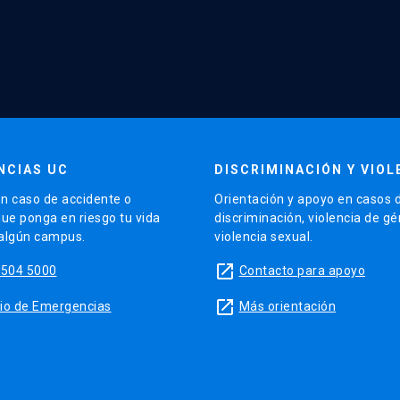
NCIAS UC
DISCRIMINACIÓN Y VIOL
n caso de accidente o
Orientación y apoyo en casos 
que ponga en riesgo tu vida
discriminación, violencia de g
 algún campus.
violencia sexual.
launch
5504 5000
Contacto para apoyo
launch
sitio de Emergencias
Más orientación