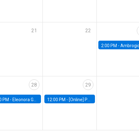
21
22
2:00 PM -
Ambrogio Cesa-Bianchi, Bank of Eng
28
29
0 PM -
Eleonora Guarnieri, Exeter University
12:00 PM -
[Online] Pablo Slutzky, University of Maryland