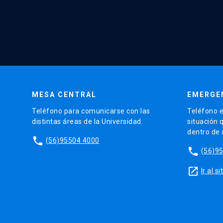
MESA CENTRAL
EMERGE
Teléfono para comunicarse con las
Teléfono e
distintas áreas de la Universidad.
situación 
dentro de
phone
(56)95504 4000
phone
(56)9
launch
Ir al 