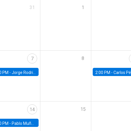
31
1
8
7
0 PM -
Jorge Rodriguez, Universidad de Los Andes
2:00 PM -
Carlos Pérez, Universidad Finis
15
14
0 PM -
Pablo Muñoz, Universidad de Chile