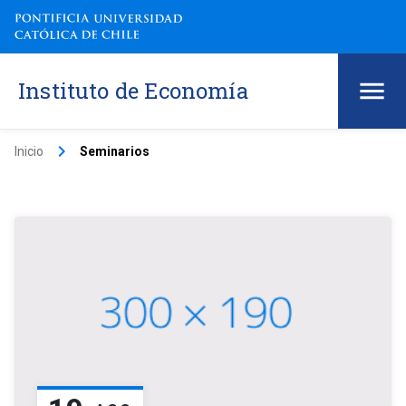
Instituto de Economía
keyboard_arrow_right
Inicio
Seminarios