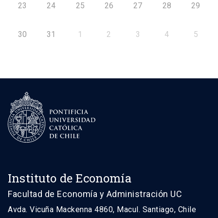
23
24
25
26
27
28
29
30
31
1
2
3
4
5
Instituto de Economía
Facultad de Economía y Administración UC
Avda. Vicuña Mackenna 4860, Macul. Santiago, Chile