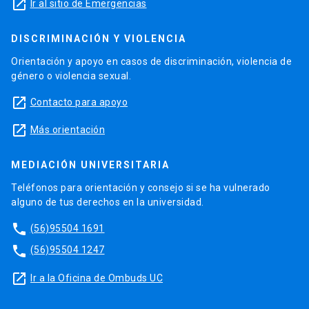
launch
Ir al sitio de Emergencias
DISCRIMINACIÓN Y VIOLENCIA
Orientación y apoyo en casos de discriminación, violencia de
género o violencia sexual.
launch
Contacto para apoyo
launch
Más orientación
MEDIACIÓN UNIVERSITARIA
Teléfonos para orientación y consejo si se ha vulnerado
alguno de tus derechos en la universidad.
phone
(56)95504 1691
phone
(56)95504 1247
launch
Ir a la Oficina de Ombuds UC