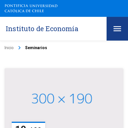
Instituto de Economía
keyboard_arrow_right
Inicio
Seminarios