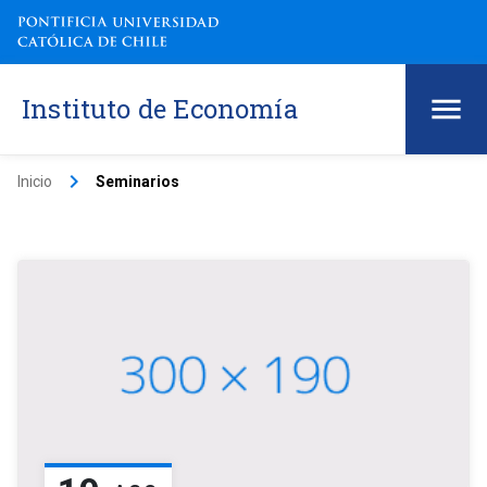
Instituto de Economía
keyboard_arrow_right
Inicio
Seminarios