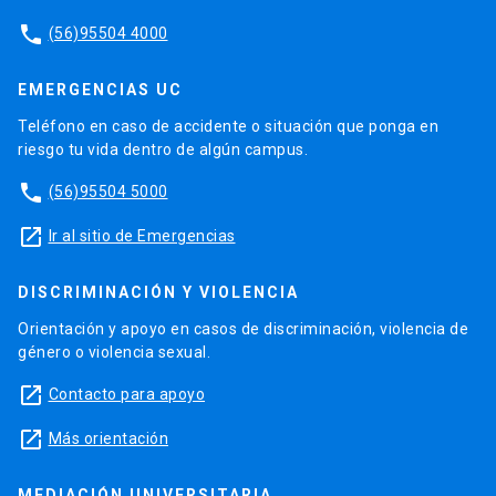
phone
(56)95504 4000
EMERGENCIAS UC
Teléfono en caso de accidente o situación que ponga en
riesgo tu vida dentro de algún campus.
phone
(56)95504 5000
launch
Ir al sitio de Emergencias
DISCRIMINACIÓN Y VIOLENCIA
Orientación y apoyo en casos de discriminación, violencia de
género o violencia sexual.
launch
Contacto para apoyo
launch
Más orientación
MEDIACIÓN UNIVERSITARIA