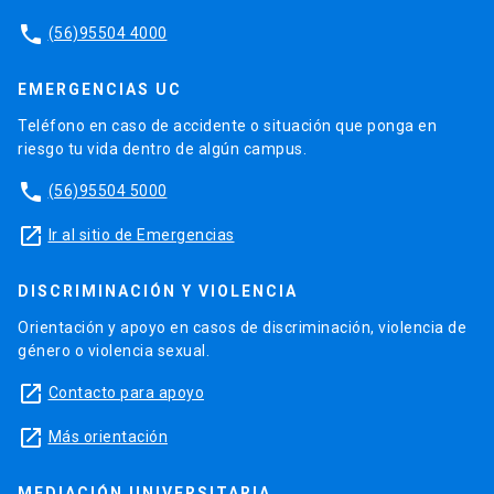
phone
(56)95504 4000
EMERGENCIAS UC
Teléfono en caso de accidente o situación que ponga en
riesgo tu vida dentro de algún campus.
phone
(56)95504 5000
launch
Ir al sitio de Emergencias
DISCRIMINACIÓN Y VIOLENCIA
Orientación y apoyo en casos de discriminación, violencia de
género o violencia sexual.
launch
Contacto para apoyo
launch
Más orientación
MEDIACIÓN UNIVERSITARIA