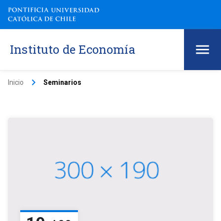
Instituto de Economía
keyboard_arrow_right
Inicio
Seminarios