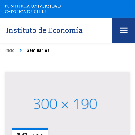
Instituto de Economía
keyboard_arrow_right
Inicio
Seminarios