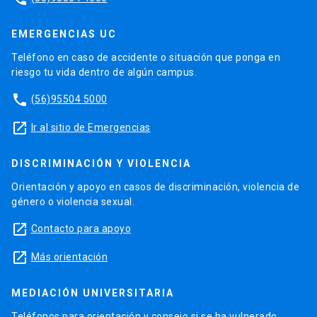
EMERGENCIAS UC
Teléfono en caso de accidente o situación que ponga en
riesgo tu vida dentro de algún campus.
phone
(56)95504 5000
launch
Ir al sitio de Emergencias
DISCRIMINACIÓN Y VIOLENCIA
Orientación y apoyo en casos de discriminación, violencia de
género o violencia sexual.
launch
Contacto para apoyo
launch
Más orientación
MEDIACIÓN UNIVERSITARIA
Teléfonos para orientación y consejo si se ha vulnerado