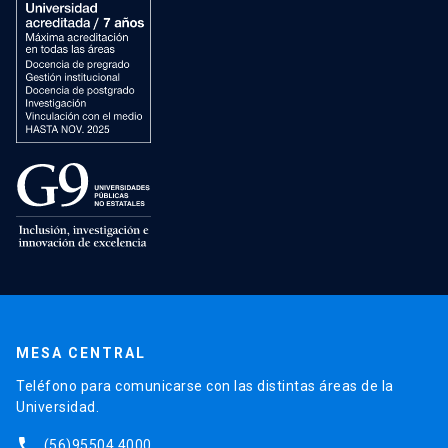
MESA CENTRAL
Teléfono para comunicarse con las distintas áreas de la
Universidad.
phone
(56)95504 4000