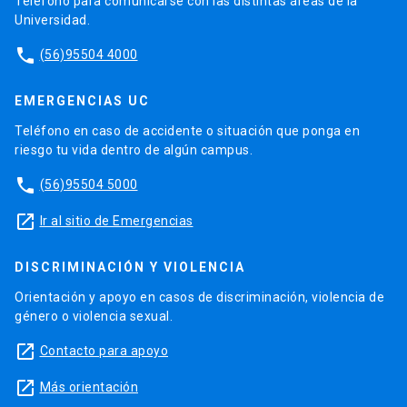
Teléfono para comunicarse con las distintas áreas de la
Universidad.
phone
(56)95504 4000
EMERGENCIAS UC
Teléfono en caso de accidente o situación que ponga en
riesgo tu vida dentro de algún campus.
phone
(56)95504 5000
launch
Ir al sitio de Emergencias
DISCRIMINACIÓN Y VIOLENCIA
Orientación y apoyo en casos de discriminación, violencia de
género o violencia sexual.
launch
Contacto para apoyo
launch
Más orientación