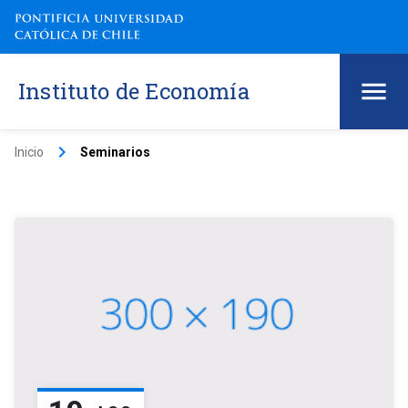
Instituto de Economía
keyboard_arrow_right
Inicio
Seminarios