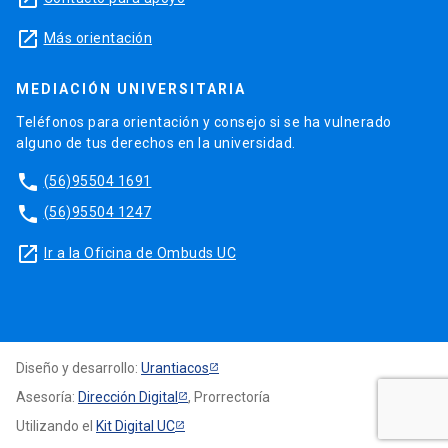
launch
Más orientación
MEDIACIÓN UNIVERSITARIA
Teléfonos para orientación y consejo si se ha vulnerado
alguno de tus derechos en la universidad.
phone
(56)95504 1691
phone
(56)95504 1247
launch
Ir a la Oficina de Ombuds UC
Diseño y desarrollo:
Urantiacos
Asesoría:
Dirección Digital
, Prorrectoría
Utilizando el
Kit Digital UC