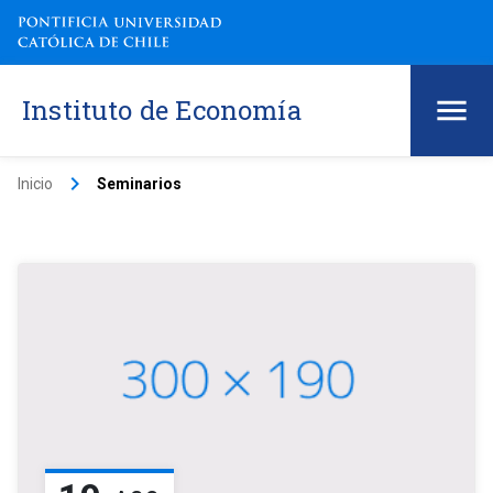
Instituto de Economía
keyboard_arrow_right
Inicio
Seminarios