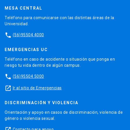
MESA CENTRAL
Teléfono para comunicarse con las distintas áreas de la
Universidad.
phone
(56)95504 4000
EMERGENCIAS UC
Teléfono en caso de accidente o situación que ponga en
riesgo tu vida dentro de algún campus.
phone
(56)95504 5000
launch
Ir al sitio de Emergencias
DISCRIMINACIÓN Y VIOLENCIA
Orientación y apoyo en casos de discriminación, violencia de
género o violencia sexual.
launch
Contacto para apoyo