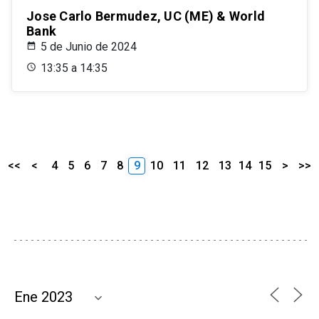
Jose Carlo Bermudez, UC (ME) & World
Bank
5 de Junio de 2024
13:35 a 14:35
<<
<
4
5
6
7
8
9
10
11
12
13
14
15
>
>>