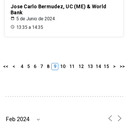
Jose Carlo Bermudez, UC (ME) & World
Bank
5 de Junio de 2024
13:35 a 14:35
<<
<
4
5
6
7
8
9
10
11
12
13
14
15
>
>>