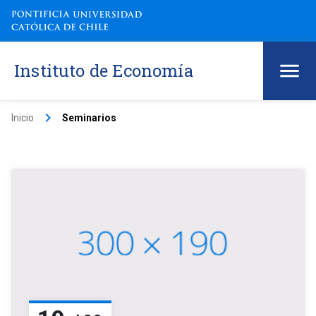
Instituto de Economía
keyboard_arrow_right
Inicio
Seminarios