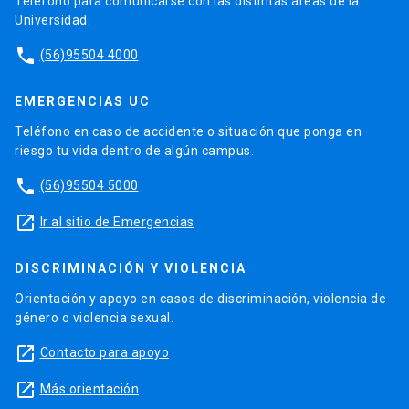
Teléfono para comunicarse con las distintas áreas de la
Universidad.
phone
(56)95504 4000
EMERGENCIAS UC
Teléfono en caso de accidente o situación que ponga en
riesgo tu vida dentro de algún campus.
phone
(56)95504 5000
launch
Ir al sitio de Emergencias
DISCRIMINACIÓN Y VIOLENCIA
Orientación y apoyo en casos de discriminación, violencia de
género o violencia sexual.
launch
Contacto para apoyo
launch
Más orientación