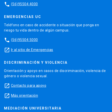
phone
(56)95504 4000
EMERGENCIAS UC
Teléfono en caso de accidente o situación que ponga en
riesgo tu vida dentro de algún campus.
phone
(56)95504 5000
launch
Ir al sitio de Emergencias
DISCRIMINACIÓN Y VIOLENCIA
Orientación y apoyo en casos de discriminación, violencia de
género o violencia sexual.
launch
Contacto para apoyo
launch
Más orientación
MEDIACIÓN UNIVERSITARIA