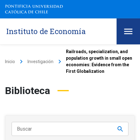
Instituto de Economía
Railroads, specialization, and
population growth in small open
keyboard_arrow_right
keyboard_arrow_right
Inicio
Investigación
economies: Evidence from the
First Globalization
Biblioteca