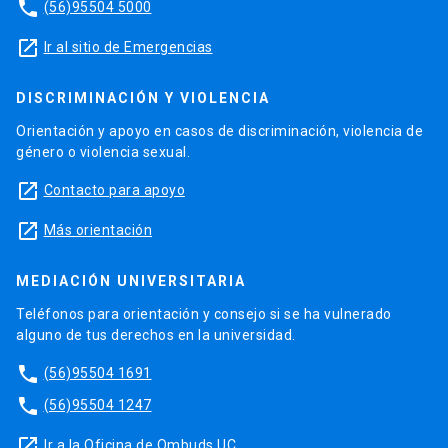
phone
(56)95504 5000
launch
Ir al sitio de Emergencias
DISCRIMINACIÓN Y VIOLENCIA
Orientación y apoyo en casos de discriminación, violencia de
género o violencia sexual.
launch
Contacto para apoyo
launch
Más orientación
MEDIACIÓN UNIVERSITARIA
Teléfonos para orientación y consejo si se ha vulnerado
alguno de tus derechos en la universidad.
phone
(56)95504 1691
phone
(56)95504 1247
launch
Ir a la Oficina de Ombuds UC