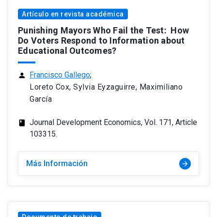
Artículo en revista académica
Punishing Mayors Who Fail the Test: How
Do Voters Respond to Information about
Educational Outcomes?
Francisco Gallego
;
person
Loreto Cox, Sylvia Eyzaguirre, Maximiliano
García
Journal Development Economics, Vol. 171, Article
class
103315.
Más Información
arrow_forward