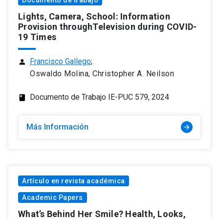
Documento de trabajo
Lights, Camera, School: Information
Provision throughTelevision during COVID-
19 Times
Francisco Gallego
;
person
Oswaldo Molina, Christopher A. Neilson
Documento de Trabajo IE-PUC 579, 2024
class
Más Información
arrow_forward
Artículo en revista académica
Academic Papers
What’s Behind Her Smile? Health, Looks,