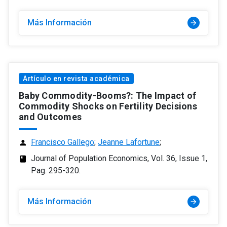
Más Información
arrow_forward
Artículo en revista académica
Baby Commodity-Booms?: The Impact of
Commodity Shocks on Fertility Decisions
and Outcomes
Francisco Gallego
;
Jeanne Lafortune
;
person
Journal of Population Economics, Vol. 36, Issue 1,
class
Pag. 295-320.
Más Información
arrow_forward