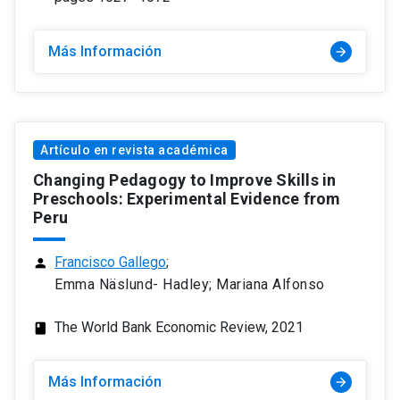
Más Información
arrow_forward
Artículo en revista académica
Changing Pedagogy to Improve Skills in
Preschools: Experimental Evidence from
Peru
Francisco Gallego
;
person
Emma Näslund- Hadley; Mariana Alfonso
The World Bank Economic Review, 2021
class
Más Información
arrow_forward