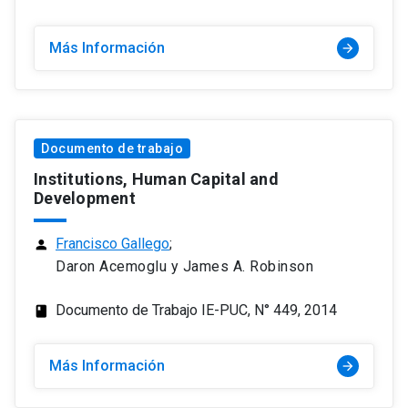
Más Información
arrow_forward
Documento de trabajo
Institutions, Human Capital and
Development
Francisco Gallego
;
person
Daron Acemoglu y James A. Robinson
Documento de Trabajo IE-PUC, N° 449, 2014
class
Más Información
arrow_forward