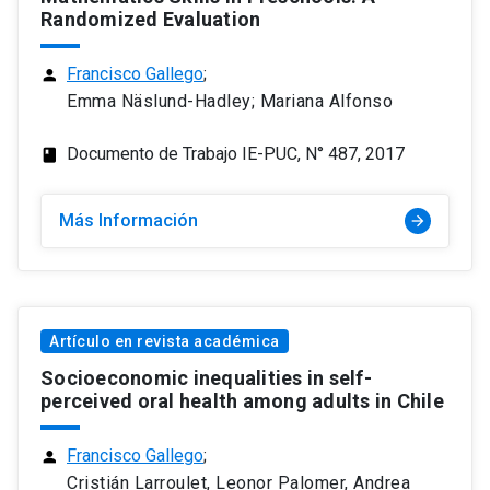
Randomized Evaluation
Francisco Gallego
;
person
Emma Näslund-Hadley; Mariana Alfonso
Documento de Trabajo IE-PUC, N° 487, 2017
class
Más Información
arrow_forward
Artículo en revista académica
Socioeconomic inequalities in self-
perceived oral health among adults in Chile
Francisco Gallego
;
person
Cristián Larroulet, Leonor Palomer, Andrea