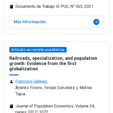
Documento de Trabajo IE-PUC, N° 565, 2021
class
Más Información
arrow_forward
Artículo en revista académica
Railroads, specialization, and population
growth: Evidence from the first
globalization
Francisco Gallego
;
person
Andrés Forero, Felipe González y Matías
Tapia.
Journal of Population Economics, Volume 34,
class
pages 1027–1072