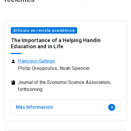
Artículo en revista académica
The Importance of a Helping Handin
Education and in Life
Francisco Gallego
;
person
Philip Oreopoulos, Noah Spencer
Journal of the Economic Science Association,
class
forthcoming
Más Información
arrow_forward