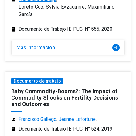
Loreto Cox; Sylvia Eyzaguirre; Maximiliano
García
Documento de Trabajo IE-PUC, N° 555, 2020
class
Más Información
arrow_forward
Documento de trabajo
Baby Commodity-Booms?: The Impact of
Commodity Shocks on Fertility Decisions
and Outcomes
Francisco Gallego
;
Jeanne Lafortune
;
person
Documento de Trabajo IE-PUC, N° 524, 2019
class