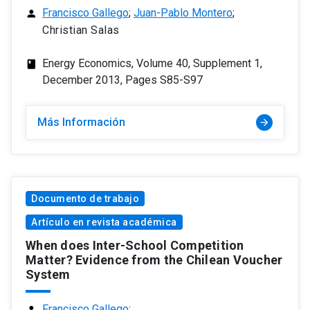
Francisco Gallego
;
Juan-Pablo Montero
;
person
Christian Salas
Energy Economics, Volume 40, Supplement 1,
class
December 2013, Pages S85-S97
Más Información
arrow_forward
Documento de trabajo
Artículo en revista académica
When does Inter-School Competition
Matter? Evidence from the Chilean Voucher
System
Francisco Gallego
;