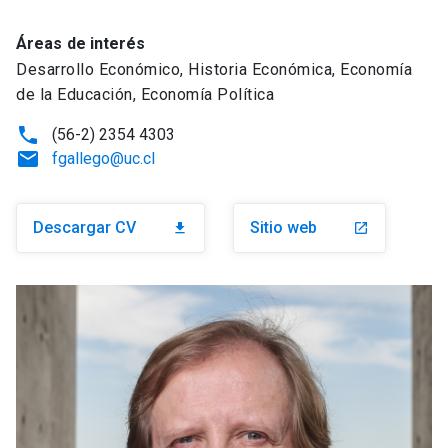
Áreas de interés
Desarrollo Económico, Historia Económica, Economía
de la Educación, Economía Política
phone
(56-2) 2354 4303
email
fgallego@uc.cl
Descargar CV
Sitio web
download
launch