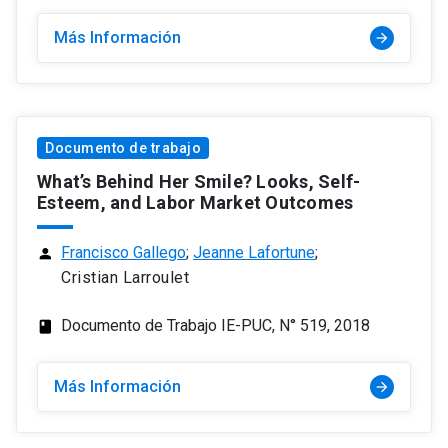
Más Información
arrow_forward
Documento de trabajo
What’s Behind Her Smile? Looks, Self-
Esteem, and Labor Market Outcomes
Francisco Gallego
;
Jeanne Lafortune
;
person
Cristian Larroulet
Documento de Trabajo IE-PUC, N° 519, 2018
class
Más Información
arrow_forward