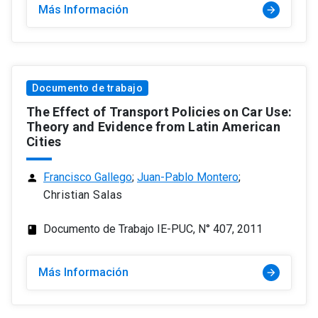
Más Información
arrow_forward
Documento de trabajo
The Effect of Transport Policies on Car Use:
Theory and Evidence from Latin American
Cities
Francisco Gallego
;
Juan-Pablo Montero
;
person
Christian Salas
Documento de Trabajo IE-PUC, N° 407, 2011
class
Más Información
arrow_forward