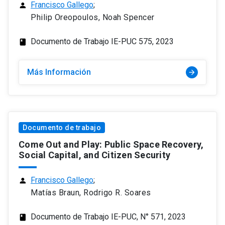
Francisco Gallego
;
person
Philip Oreopoulos, Noah Spencer
Documento de Trabajo IE-PUC 575, 2023
class
Más Información
arrow_forward
Documento de trabajo
Come Out and Play: Public Space Recovery,
Social Capital, and Citizen Security
Francisco Gallego
;
person
Matías Braun, Rodrigo R. Soares
Documento de Trabajo IE-PUC, N° 571, 2023
class