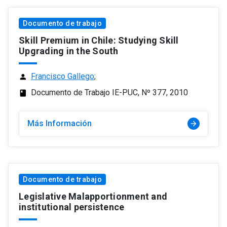
Documento de trabajo
Skill Premium in Chile: Studying Skill
Upgrading in the South
Francisco Gallego
;
person
Documento de Trabajo IE-PUC, Nº 377, 2010
class
Más Información
arrow_forward
Documento de trabajo
Legislative Malapportionment and
institutional persistence