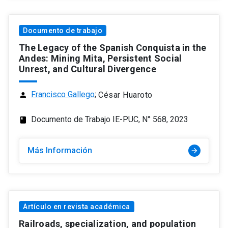
Documento de trabajo
The Legacy of the Spanish Conquista in the
Andes: Mining Mita, Persistent Social
Unrest, and Cultural Divergence
Francisco Gallego
;
César Huaroto
person
Documento de Trabajo IE-PUC, N° 568, 2023
class
Más Información
arrow_forward
Artículo en revista académica
Railroads, specialization, and population