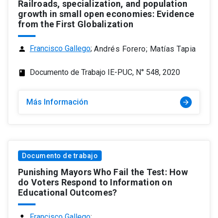
Railroads, specialization, and population
growth in small open economies: Evidence
from the First Globalization
Francisco Gallego
;
Andrés Forero; Matías Tapia
person
Documento de Trabajo IE-PUC, N° 548, 2020
class
Más Información
arrow_forward
Documento de trabajo
Punishing Mayors Who Fail the Test: How
do Voters Respond to Information on
Educational Outcomes?
Francisco Gallego
;
person