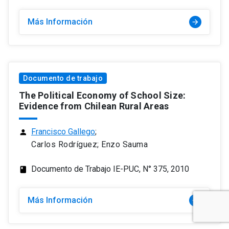
Más Información
arrow_forward
Documento de trabajo
The Political Economy of School Size:
Evidence from Chilean Rural Areas
Francisco Gallego
;
person
Carlos Rodríguez; Enzo Sauma
Documento de Trabajo IE-PUC, N° 375, 2010
class
Más Información
arrow_forward