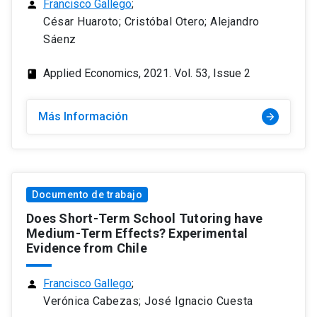
Francisco Gallego
;
person
César Huaroto; Cristóbal Otero; Alejandro
Sáenz
Applied Economics, 2021. Vol. 53, Issue 2
class
Más Información
arrow_forward
Documento de trabajo
Does Short-Term School Tutoring have
Medium-Term Effects? Experimental
Evidence from Chile
Francisco Gallego
;
person
Verónica Cabezas; José Ignacio Cuesta