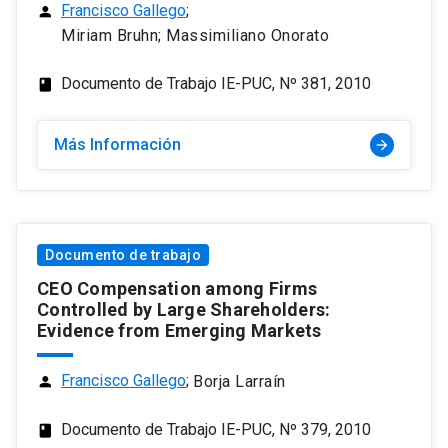
Francisco Gallego
;
person
Miriam Bruhn; Massimiliano Onorato
Documento de Trabajo IE-PUC, Nº 381, 2010
class
Más Información
arrow_forward
Documento de trabajo
CEO Compensation among Firms
Controlled by Large Shareholders:
Evidence from Emerging Markets
Francisco Gallego
;
Borja Larraín
person
Documento de Trabajo IE-PUC, Nº 379, 2010
class