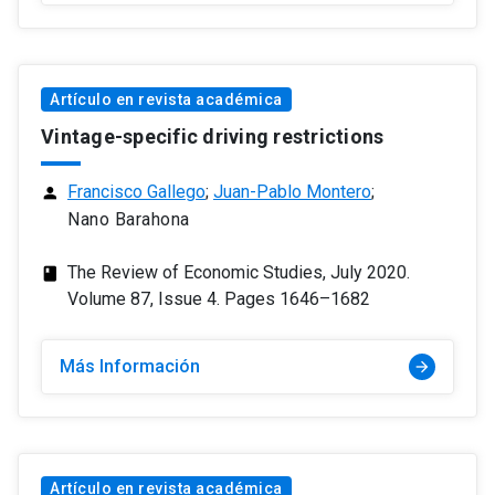
Artículo en revista académica
Vintage-specific driving restrictions
Francisco Gallego
;
Juan-Pablo Montero
;
person
Nano Barahona
The Review of Economic Studies, July 2020.
class
Volume 87, Issue 4. Pages 1646–1682
Más Información
arrow_forward
Artículo en revista académica