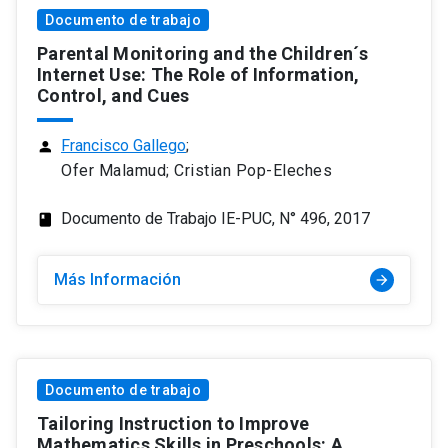
Documento de trabajo
Parental Monitoring and the Children´s
Internet Use: The Role of Information,
Control, and Cues
Francisco Gallego
;
person
Ofer Malamud; Cristian Pop-Eleches
Documento de Trabajo IE-PUC, N° 496, 2017
class
Más Información
arrow_forward
Documento de trabajo
Tailoring Instruction to Improve
Mathematics Skills in Preschools: A