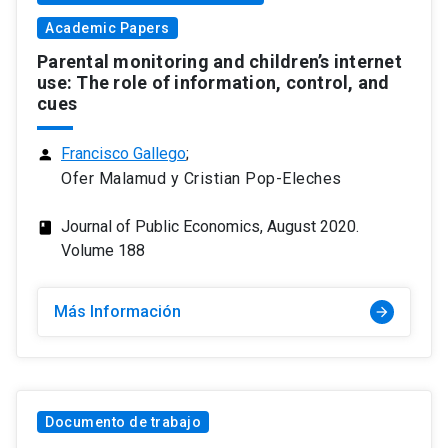
Academic Papers
Parental monitoring and children’s internet
use: The role of information, control, and
cues
Francisco Gallego
;
person
Ofer Malamud y Cristian Pop-Eleches
Journal of Public Economics, August 2020.
class
Volume 188
Más Información
arrow_forward
Documento de trabajo