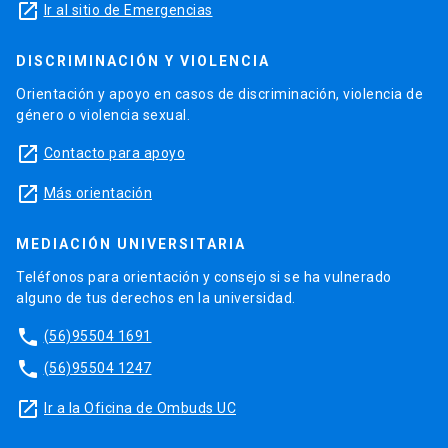
launch
Ir al sitio de Emergencias
DISCRIMINACIÓN Y VIOLENCIA
Orientación y apoyo en casos de discriminación, violencia de
género o violencia sexual.
launch
Contacto para apoyo
launch
Más orientación
MEDIACIÓN UNIVERSITARIA
Teléfonos para orientación y consejo si se ha vulnerado
alguno de tus derechos en la universidad.
phone
(56)95504 1691
phone
(56)95504 1247
launch
Ir a la Oficina de Ombuds UC