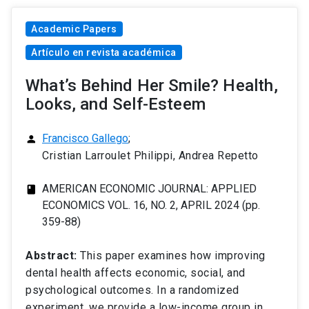
Academic Papers
Artículo en revista académica
What’s Behind Her Smile? Health,
Looks, and Self-Esteem
Francisco Gallego
;
person
Cristian Larroulet Philippi, Andrea Repetto
AMERICAN ECONOMIC JOURNAL: APPLIED
class
ECONOMICS VOL. 16, NO. 2, APRIL 2024 (pp.
359-88)
Abstract:
This paper examines how improving
dental health affects economic, social, and
psychological outcomes. In a randomized
experiment, we provide a low-income group in