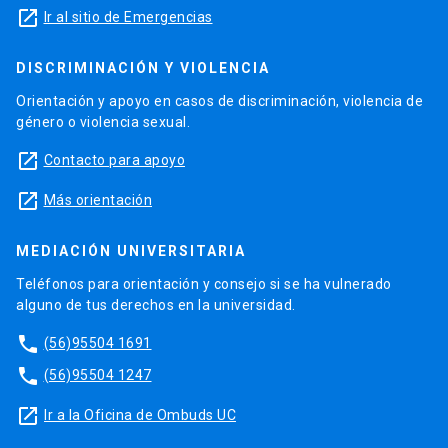
launch
Ir al sitio de Emergencias
DISCRIMINACIÓN Y VIOLENCIA
Orientación y apoyo en casos de discriminación, violencia de
género o violencia sexual.
launch
Contacto para apoyo
launch
Más orientación
MEDIACIÓN UNIVERSITARIA
Teléfonos para orientación y consejo si se ha vulnerado
alguno de tus derechos en la universidad.
phone
(56)95504 1691
phone
(56)95504 1247
launch
Ir a la Oficina de Ombuds UC