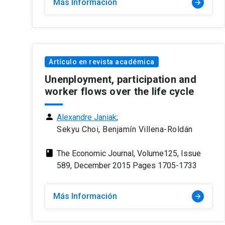
Más Información
arrow_forward
Artículo en revista académica
Unenployment, participation and
worker flows over the life cycle
person
Alexandre Janiak
;
Sekyu Choi, Benjamín Villena-Roldán
class
The Economic Journal, Volume125, Issue
589, December 2015 Pages 1705-1733
Más Información
arrow_forward