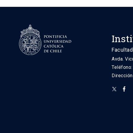
Inst
Facultad
Avda. Vic
Teléfono
Direcció