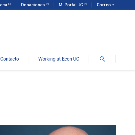
teca
Donaciones
Mi Portal UC
Correo
arrow_drop_down
search
Contacto
Working at Econ UC