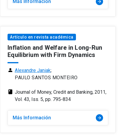
Más Información
arrow_forward
Artículo en revista académica
Inflation and Welfare in Long-Run
Equilibrium with Firm Dynamics
person
Alexandre Janiak
;
PAULO SANTOS MONTEIRO
class
Journal of Money, Credit and Banking, 2011,
Vol. 43, Iss. 5, pp. 795-834
Más Información
arrow_forward