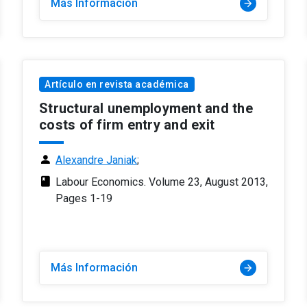
Más Información
arrow_forward
Artículo en revista académica
Structural unemployment and the
costs of firm entry and exit
person
Alexandre Janiak
;
class
Labour Economics. Volume 23, August 2013,
Pages 1-19
Más Información
arrow_forward