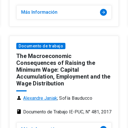
Más Información
arrow_forward
Documento de trabajo
The Macroeconomic
Consequences of Raising the
Minimum Wage: Capital
Accumulation, Employment and the
Wage Distribution
person
Alexandre Janiak
;
Sofía Bauducco
class
Documento de Trabajo IE-PUC, N° 481, 2017