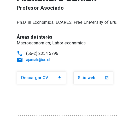
Profesor Asociado
Ph.D. in Economics, ECARES, Free University of Br
Áreas de interés
Macroeconomics; Labor economics
phone
(56-2) 2354 5796
email
ajaniak@uc.cl
Descargar CV
Sitio web
download
launch