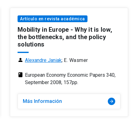
Artículo en revista académica
Mobility in Europe - Why it is low,
the bottlenecks, and the policy
solutions
person
Alexandre Janiak
;
E. Wasmer
class
European Economy Economic Papers 340,
September 2008, 157pp.
Más Información
arrow_forward