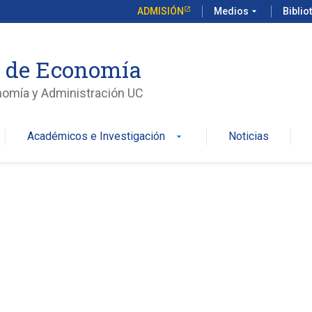
ADMISIÓN
Medios
arrow_drop_down
Biblio
o de Economía
nomía y Administración UC
Académicos e Investigación
Noticias
arrow_drop_down