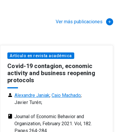
Ver más publicaciones
Artículo en revista académica
Covid-19 contagion, economic
activity and business reopening
protocols
person
Alexandre Janiak
;
Caio Machado
;
Javier Turén;
class
Journal of Economic Behavior and
Organization, February 2021. Vol, 182.
Pages 264-284