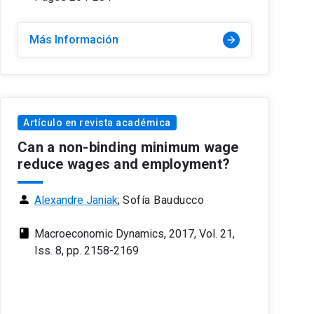
Más Información
arrow_forward
Artículo en revista académica
Can a non-binding minimum wage
reduce wages and employment?
person
Alexandre Janiak
;
Sofía Bauducco
class
Macroeconomic Dynamics, 2017, Vol. 21,
Iss. 8, pp. 2158-2169