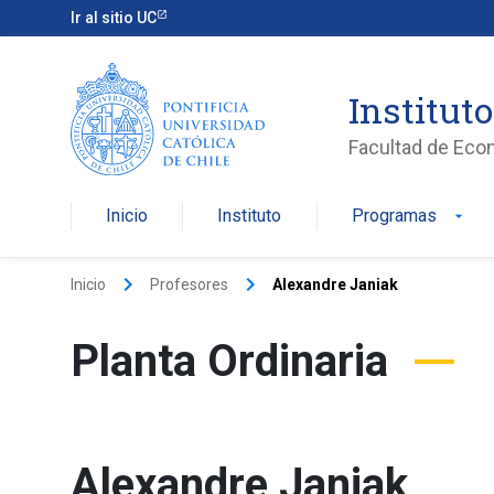
Ir al sitio UC
Institut
Facultad de Eco
Inicio
Instituto
Programas
arrow_drop_down
keyboard_arrow_right
keyboard_arrow_right
Inicio
Profesores
Alexandre Janiak
Planta Ordinaria
Alexandre Janiak