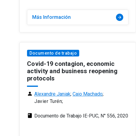
Más Información
arrow_forward
Documento de trabajo
Covid-19 contagion, economic
activity and business reopening
protocols
person
Alexandre Janiak
;
Caio Machado
;
Javier Turén;
class
Documento de Trabajo IE-PUC, N° 556, 2020