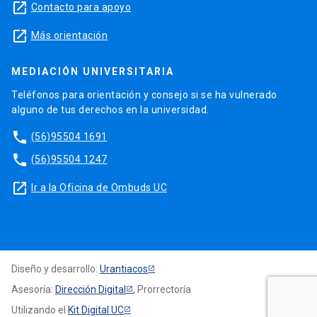
launch
Contacto para apoyo
launch
Más orientación
MEDIACIÓN UNIVERSITARIA
Teléfonos para orientación y consejo si se ha vulnerado
alguno de tus derechos en la universidad.
phone
(56)95504 1691
phone
(56)95504 1247
launch
Ir a la Oficina de Ombuds UC
Diseño y desarrollo:
Urantiacos
Asesoría:
Dirección Digital
, Prorrectoría
Utilizando el
Kit Digital UC