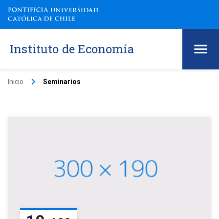
Instituto de Economía
keyboard_arrow_right
Inicio
Seminarios