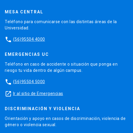
MESA CENTRAL
Teléfono para comunicarse con las distintas áreas de la
Universidad.
phone
(56)95504 4000
EMERGENCIAS UC
Teléfono en caso de accidente o situación que ponga en
riesgo tu vida dentro de algún campus.
phone
(56)95504 5000
launch
Ir al sitio de Emergencias
DISCRIMINACIÓN Y VIOLENCIA
Orientación y apoyo en casos de discriminación, violencia de
género o violencia sexual.