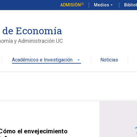
ADMISIÓN
Medios
arrow_drop_down
Biblio
o de Economía
nomía y Administración UC
Académicos e Investigación
Noticias
arrow_drop_down
 Cómo el envejecimiento