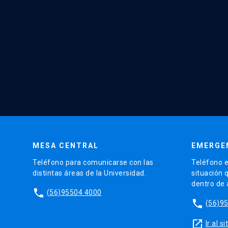
MESA CENTRAL
EMERGE
Teléfono para comunicarse con las
Teléfono e
distintas áreas de la Universidad.
situación 
dentro de
phone
(56)95504 4000
phone
(56)9
launch
Ir al 