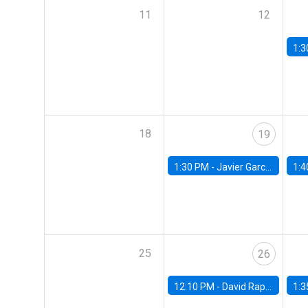
11
12
1:3
18
19
1:30 PM -
Javier Garcia Cicco, Universidad de San Andres
1:4
25
26
12:10 PM -
David Rappoport, FED Board
1:3