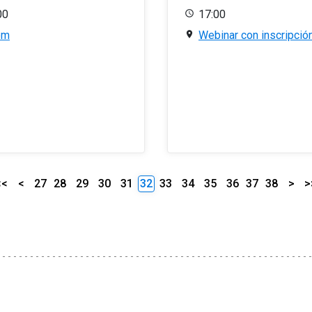
00
17:00
om
Webinar con inscripció
<<
<
27
28
29
30
31
32
33
34
35
36
37
38
>
>