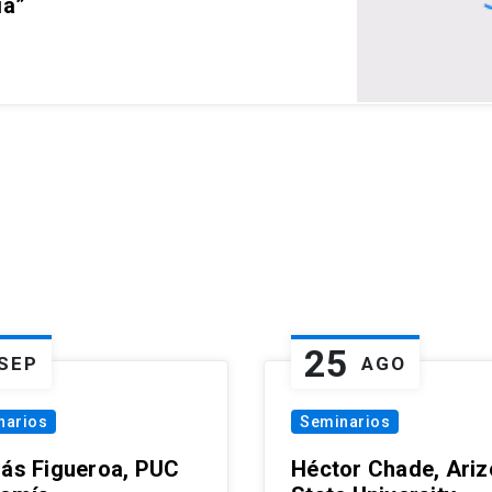
ia”
25
SEP
AGO
narios
Seminarios
lás Figueroa, PUC
Héctor Chade, Ari