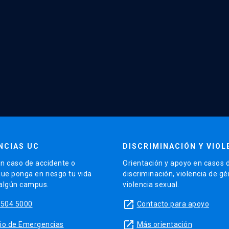
NCIAS UC
DISCRIMINACIÓN Y VIOL
n caso de accidente o
Orientación y apoyo en casos 
que ponga en riesgo tu vida
discriminación, violencia de g
 algún campus.
violencia sexual.
launch
5504 5000
Contacto para apoyo
launch
sitio de Emergencias
Más orientación