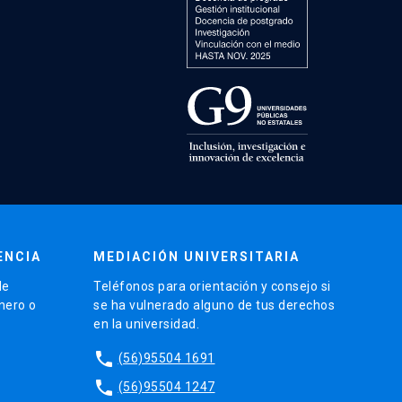
ENCIA
MEDIACIÓN UNIVERSITARIA
de
Teléfonos para orientación y consejo si
énero o
se ha vulnerado alguno de tus derechos
en la universidad.
phone
(56)95504 1691
phone
(56)95504 1247