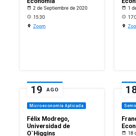
Economía
Econ
2 de Septiembre de 2020
1 d
15:30
17:
Zoom
Zo
19
1
AGO
Microeconomía Aplicada
Semi
Félix Modrego,
Fran
Universidad de
Econ
O`Higgins
18 