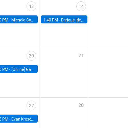
13
14
0 PM -
Michela Carlana, Harvard Kennedy School
1:40 PM -
Enrique Ide, IESE
21
20
0 PM -
[Online] Gabriel Englander, World Bank
28
27
5 PM -
Evan Kresch, Oberlin College