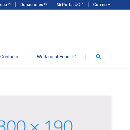
teca
Donaciones
Mi Portal UC
Correo
arrow_drop_down
search
Contacto
Working at Econ UC