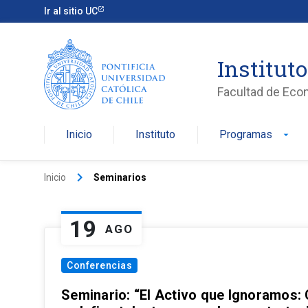
Ir al sitio UC
Institut
Facultad de Eco
Inicio
Instituto
Programas
arrow_drop_down
keyboard_arrow_right
Inicio
Seminarios
19
AGO
Conferencias
Seminario: “El Activo que Ignoramos: