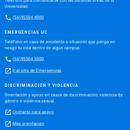
Teléfono para comunicarse con las distintas áreas de la
Universidad.
phone
(56)95504 4000
EMERGENCIAS UC
Teléfono en caso de accidente o situación que ponga en
riesgo tu vida dentro de algún campus.
phone
(56)95504 5000
launch
Ir al sitio de Emergencias
DISCRIMINACIÓN Y VIOLENCIA
Orientación y apoyo en casos de discriminación, violencia de
género o violencia sexual.
launch
Contacto para apoyo
launch
Más orientación