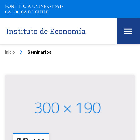
Instituto de Economía
keyboard_arrow_right
Inicio
Seminarios