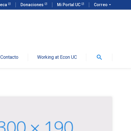
teca
Donaciones
Mi Portal UC
Correo
arrow_drop_down
search
Contacto
Working at Econ UC