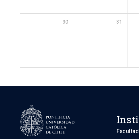
30
31
Inst
Facultad