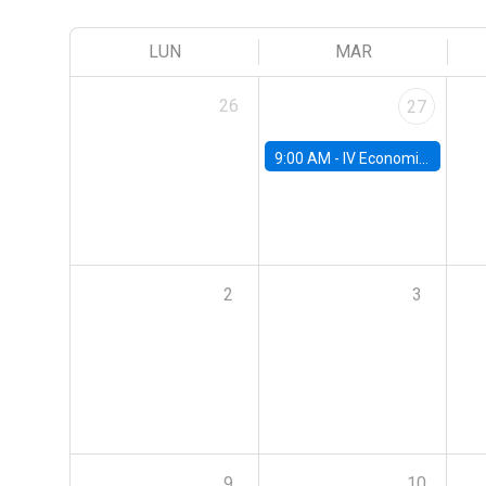
LUN
MAR
26
27
9:00 AM -
IV Economics Alumni Workshop
2
3
9
10