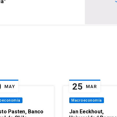
ia”
0
25
MAY
MAR
oeconomía
Macroeconomía
sto Pasten, Banco
Jan Eeckhout,