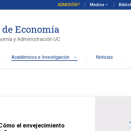
ADMISIÓN
Medios
arrow_drop_down
Biblio
o de Economía
nomía y Administración UC
Académicos e Investigación
Noticias
arrow_drop_down
 Cómo el envejecimiento