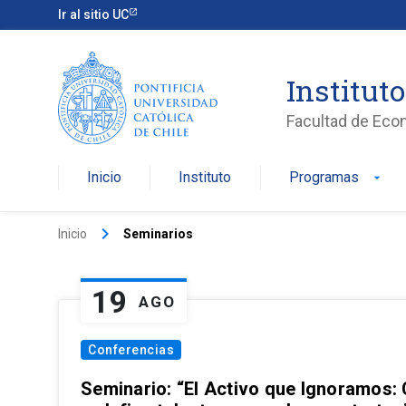
Ir al sitio UC
Institut
Facultad de Eco
Inicio
Instituto
Programas
arrow_drop_down
keyboard_arrow_right
Inicio
Seminarios
19
AGO
Conferencias
Seminario: “El Activo que Ignoramos: