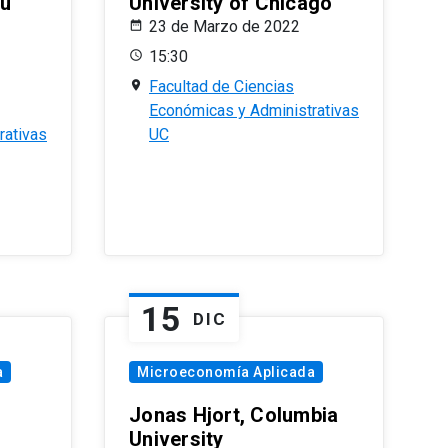
eu
University of Chicago
23 de Marzo de 2022
15:30
Facultad de Ciencias
Económicas y Administrativas
rativas
UC
15
DIC
a
Microeconomía Aplicada
Jonas Hjort, Columbia
University