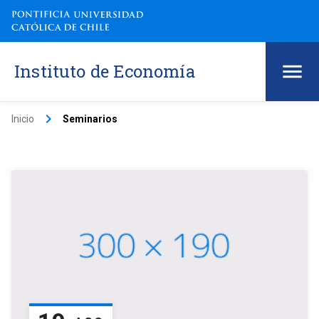
Instituto de Economía
keyboard_arrow_right
Inicio
Seminarios