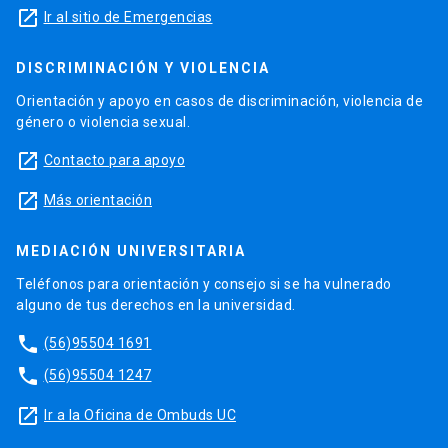
launch
Ir al sitio de Emergencias
DISCRIMINACIÓN Y VIOLENCIA
Orientación y apoyo en casos de discriminación, violencia de
género o violencia sexual.
launch
Contacto para apoyo
launch
Más orientación
MEDIACIÓN UNIVERSITARIA
Teléfonos para orientación y consejo si se ha vulnerado
alguno de tus derechos en la universidad.
phone
(56)95504 1691
phone
(56)95504 1247
launch
Ir a la Oficina de Ombuds UC