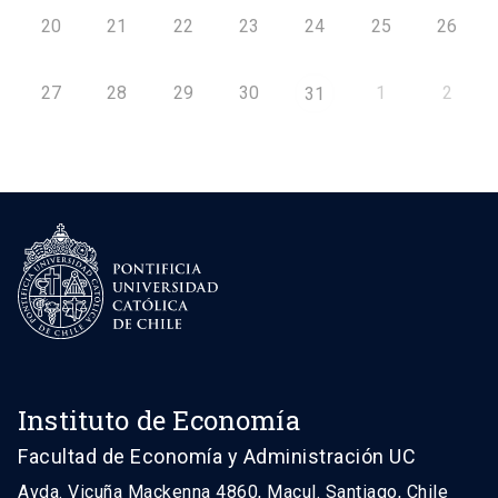
20
21
22
23
24
25
26
27
28
29
30
1
2
31
Instituto de Economía
Facultad de Economía y Administración UC
Avda. Vicuña Mackenna 4860, Macul. Santiago, Chile