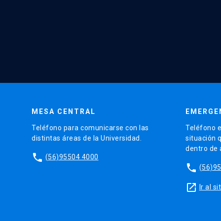
MESA CENTRAL
EMERGE
Teléfono para comunicarse con las
Teléfono e
distintas áreas de la Universidad.
situación 
dentro de
phone
(56)95504 4000
phone
(56)9
launch
Ir al 