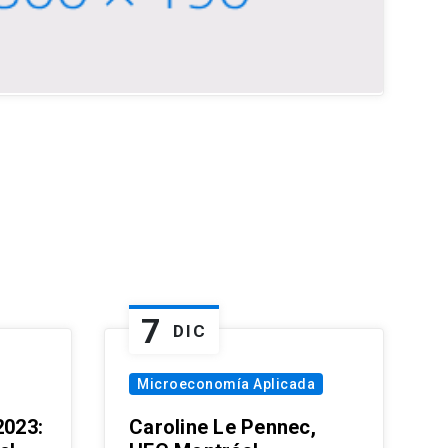
7
DIC
Microeconomía Aplicada
023:
Caroline Le Pennec,