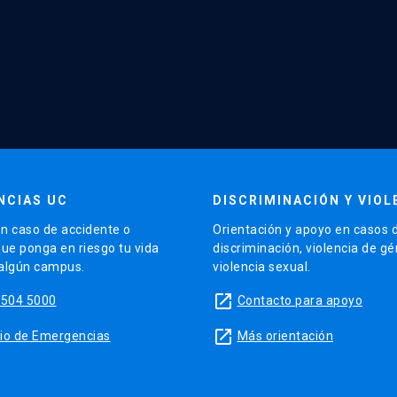
NCIAS UC
DISCRIMINACIÓN Y VIOL
n caso de accidente o
Orientación y apoyo en casos 
que ponga en riesgo tu vida
discriminación, violencia de g
 algún campus.
violencia sexual.
launch
5504 5000
Contacto para apoyo
launch
sitio de Emergencias
Más orientación