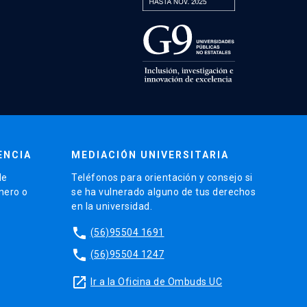
ENCIA
MEDIACIÓN UNIVERSITARIA
de
Teléfonos para orientación y consejo si
énero o
se ha vulnerado alguno de tus derechos
en la universidad.
phone
(56)95504 1691
phone
(56)95504 1247
launch
Ir a la Oficina de Ombuds UC