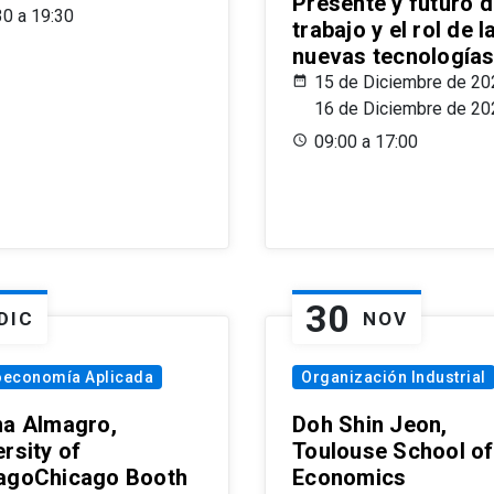
Presente y futuro d
30 a 19:30
trabajo y el rol de l
nuevas tecnología
15 de Diciembre de 20
16 de Diciembre de 20
09:00 a 17:00
30
DIC
NOV
oeconomía Aplicada
Organización Industrial
na Almagro,
Doh Shin Jeon,
rsity of
Toulouse School of
agoChicago Booth
Economics