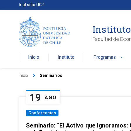
Ir al sitio UC
Institut
Facultad de Eco
Inicio
Instituto
Programas
arrow_drop_down
keyboard_arrow_right
Inicio
Seminarios
19
AGO
Conferencias
Seminario: “El Activo que Ignoramos: