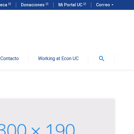
teca
Donaciones
Mi Portal UC
Correo
arrow_drop_down
search
Contacto
Working at Econ UC