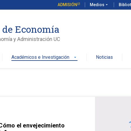
ADMISIÓN
Medios
arrow_drop_down
Biblio
o de Economía
nomía y Administración UC
Académicos e Investigación
Noticias
arrow_drop_down
 Cómo el envejecimiento