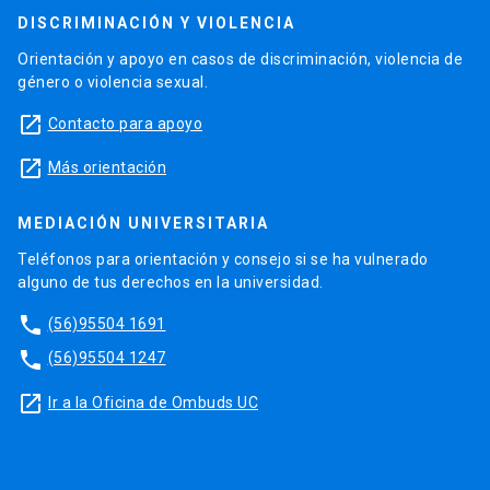
DISCRIMINACIÓN Y VIOLENCIA
Orientación y apoyo en casos de discriminación, violencia de
género o violencia sexual.
launch
Contacto para apoyo
launch
Más orientación
MEDIACIÓN UNIVERSITARIA
Teléfonos para orientación y consejo si se ha vulnerado
alguno de tus derechos en la universidad.
phone
(56)95504 1691
phone
(56)95504 1247
launch
Ir a la Oficina de Ombuds UC