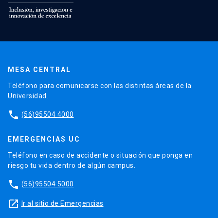
MESA CENTRAL
Teléfono para comunicarse con las distintas áreas de la
Universidad.
phone
(56)95504 4000
EMERGENCIAS UC
Teléfono en caso de accidente o situación que ponga en
riesgo tu vida dentro de algún campus.
phone
(56)95504 5000
launch
Ir al sitio de Emergencias