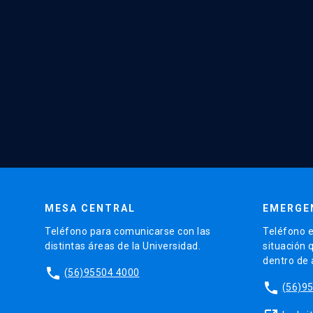
MESA CENTRAL
EMERGE
Teléfono para comunicarse con las
Teléfono e
distintas áreas de la Universidad.
situación 
dentro de
phone
(56)95504 4000
phone
(56)9