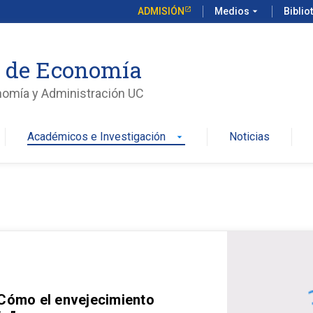
ADMISIÓN
Medios
arrow_drop_down
Biblio
o de Economía
nomía y Administración UC
Académicos e Investigación
Noticias
arrow_drop_down
 Cómo el envejecimiento