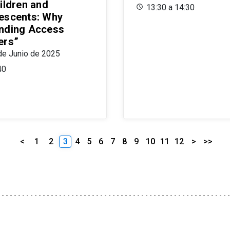
ildren and
13:30 a 14:30
escents: Why
nding Access
ers”
de Junio de 2025
40
<
1
2
3
4
5
6
7
8
9
10
11
12
>
>>