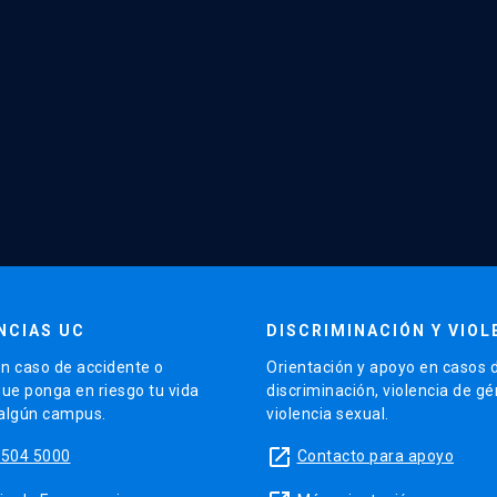
NCIAS UC
DISCRIMINACIÓN Y VIOL
n caso de accidente o
Orientación y apoyo en casos 
que ponga en riesgo tu vida
discriminación, violencia de g
 algún campus.
violencia sexual.
launch
5504 5000
Contacto para apoyo