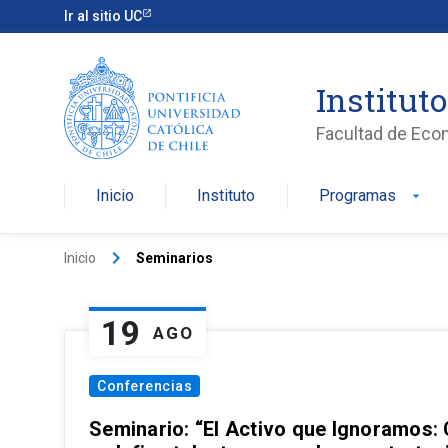
Ir al sitio UC
Institut
Facultad de Eco
Inicio
Instituto
Programas
arrow_drop_down
keyboard_arrow_right
Inicio
Seminarios
19
AGO
Conferencias
Seminario: “El Activo que Ignoramos: