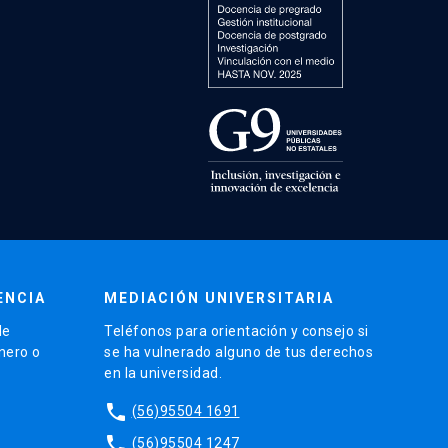
ENCIA
MEDIACIÓN UNIVERSITARIA
de
Teléfonos para orientación y consejo si
énero o
se ha vulnerado alguno de tus derechos
en la universidad.
phone
(56)95504 1691
phone
(56)95504 1247