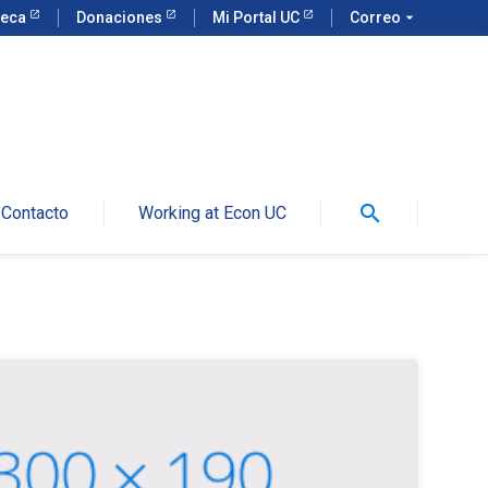
teca
Donaciones
Mi Portal UC
Correo
arrow_drop_down
search
Contacto
Working at Econ UC