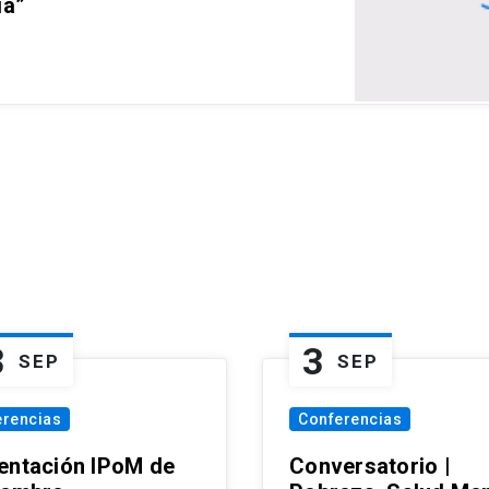
ia”
3
3
SEP
SEP
erencias
Conferencias
entación IPoM de
Conversatorio |