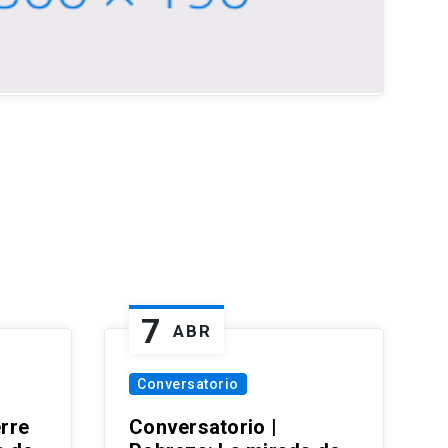
7
ABR
Conversatorio
erre
Conversatorio |