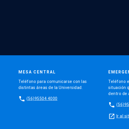
MESA CENTRAL
EMERGE
Teléfono para comunicarse con las
Teléfono e
distintas áreas de la Universidad.
situación 
dentro de
phone
(56)95504 4000
phone
(56)9
launch
Ir al 