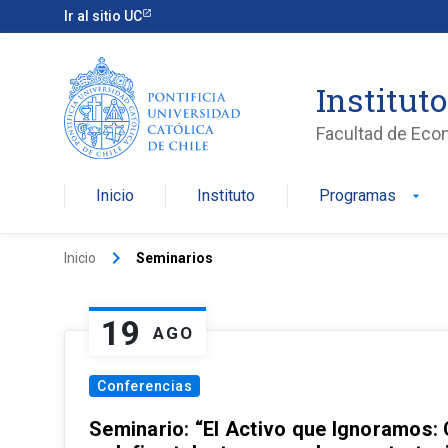
Ir al sitio UC
Institut
Facultad de Eco
Inicio
Instituto
Programas
arrow_drop_down
keyboard_arrow_right
Inicio
Seminarios
19
AGO
Conferencias
Seminario: “El Activo que Ignoramos: