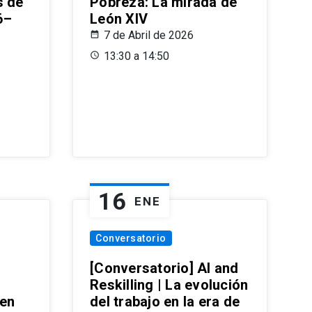
s de
Pobreza: La mirada de
6–
León XIV
7 de Abril de 2026
13:30 a 14:50
16
ENE
Conversatorio
[Conversatorio] AI and
Reskilling | La evolución
 en
del trabajo en la era de