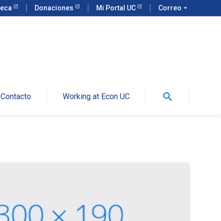
teca
Donaciones
Mi Portal UC
Correo
arrow_drop_down
search
Contacto
Working at Econ UC