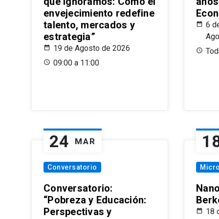
que Ignoramos: Cómo el
años
envejecimiento redefine
Econ
talento, mercados y
6 d
estrategia”
Ago
19 de Agosto de 2026
Todo
09:00 a 11:00
24
1
MAR
Conversatorio
Micr
Conversatorio:
Nano
“Pobreza y Educación:
Berk
Perspectivas y
18 