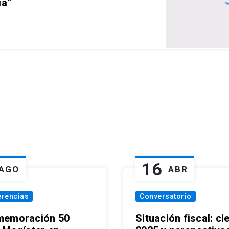
ia”
16
AGO
ABR
erencias
Conversatorio
emoración 50
Situación fiscal: ci