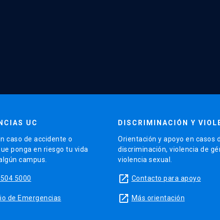
NCIAS UC
DISCRIMINACIÓN Y VIOL
n caso de accidente o
Orientación y apoyo en casos 
que ponga en riesgo tu vida
discriminación, violencia de g
 algún campus.
violencia sexual.
launch
5504 5000
Contacto para apoyo
launch
sitio de Emergencias
Más orientación