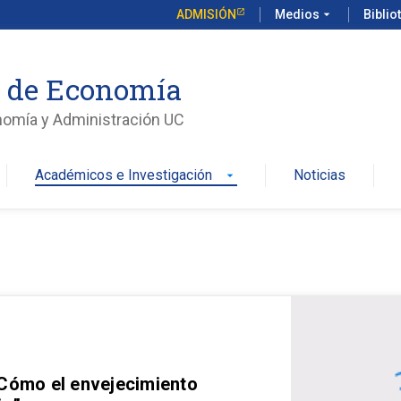
ADMISIÓN
Medios
arrow_drop_down
Biblio
o de Economía
nomía y Administración UC
Académicos e Investigación
Noticias
arrow_drop_down
 Cómo el envejecimiento