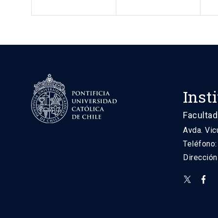
Inst
Facultad
Avda. Vic
Teléfono
Direcció