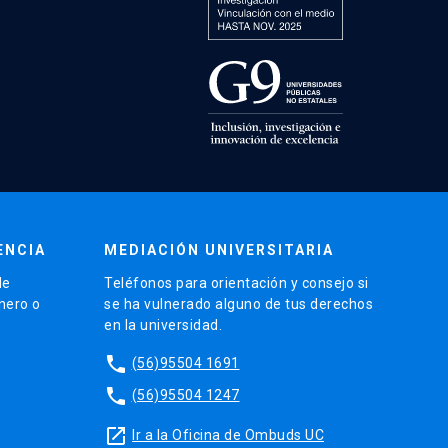
ENCIA
MEDIACIÓN UNIVERSITARIA
de
Teléfonos para orientación y consejo si
énero o
se ha vulnerado alguno de tus derechos
en la universidad.
phone
(56)95504 1691
phone
(56)95504 1247
launch
Ir a la Oficina de Ombuds UC