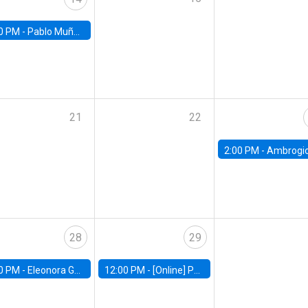
0 PM -
Pablo Muñoz, Universidad de Chile
21
22
2:00 PM -
Ambrogio Cesa-Bianchi, Bank of Eng
28
29
0 PM -
Eleonora Guarnieri, Exeter University
12:00 PM -
[Online] Pablo Slutzky, University of Maryland