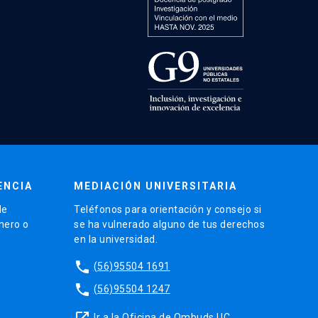
ENCIA
MEDIACIÓN UNIVERSITARIA
de
Teléfonos para orientación y consejo si
énero o
se ha vulnerado alguno de tus derechos
en la universidad.
phone
(56)95504 1691
phone
(56)95504 1247
launch
Ir a la Oficina de Ombuds UC