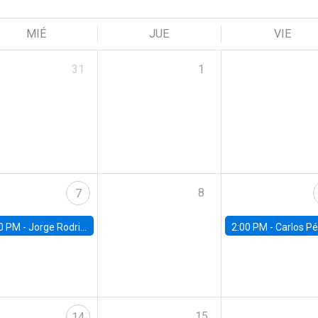
MIÉ
JUE
VIE
31
1
8
7
0 PM -
Jorge Rodriguez, Universidad de Los Andes
2:00 PM -
Carlos Pérez, Universidad Finis
15
14