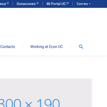
teca
Donaciones
Mi Portal UC
Correo
arrow_drop_down
search
Contacto
Working at Econ UC