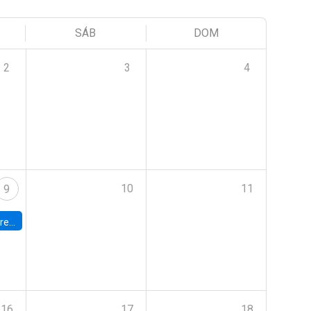
SÁB
DOM
2
3
4
10
11
9
 Terrae
16
17
18