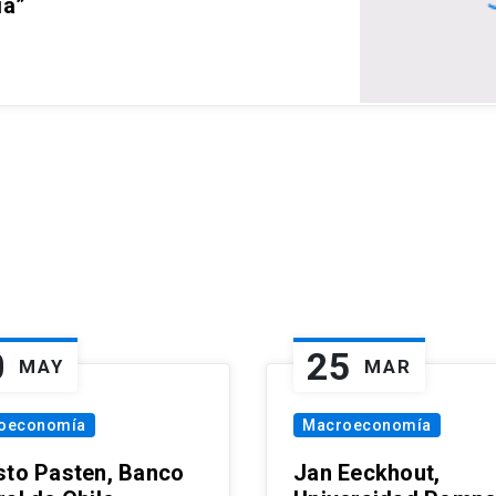
ia”
0
25
MAY
MAR
oeconomía
Macroeconomía
sto Pasten, Banco
Jan Eeckhout,