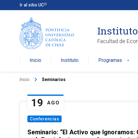
Ir al sitio UC
Institut
Facultad de Eco
Inicio
Instituto
Programas
arrow_drop_down
keyboard_arrow_right
Inicio
Seminarios
19
AGO
Conferencias
Seminario: “El Activo que Ignoramos: