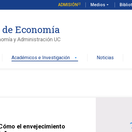
ADMISIÓN
Medios
arrow_drop_down
Biblio
o de Economía
nomía y Administración UC
Académicos e Investigación
Noticias
arrow_drop_down
 Cómo el envejecimiento