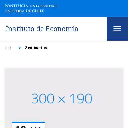
Instituto de Economía
keyboard_arrow_right
Inicio
Seminarios