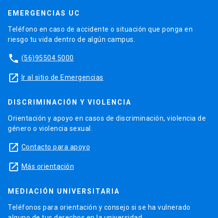
EMERGENCIAS UC
Teléfono en caso de accidente o situación que ponga en
riesgo tu vida dentro de algún campus.
phone
(56)95504 5000
launch
Ir al sitio de Emergencias
DISCRIMINACIÓN Y VIOLENCIA
Orientación y apoyo en casos de discriminación, violencia de
género o violencia sexual.
launch
Contacto para apoyo
launch
Más orientación
MEDIACIÓN UNIVERSITARIA
Teléfonos para orientación y consejo si se ha vulnerado
alguno de tus derechos en la universidad.