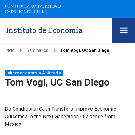
Instituto de Economía
keyboard_arrow_right
keyboard_arrow_right
Inicio
Seminarios
Tom Vogl, UC San Diego
Microeconomía Aplicada
Tom Vogl, UC San Diego
Do Conditional Cash Transfers Improve Economic
Outcomes in the Next Generation? Evidence from
Mexico