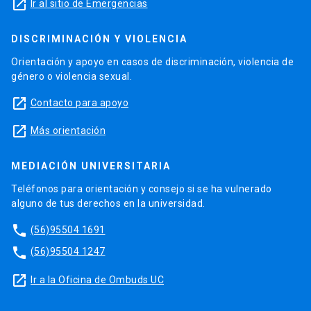
launch
Ir al sitio de Emergencias
DISCRIMINACIÓN Y VIOLENCIA
Orientación y apoyo en casos de discriminación, violencia de
género o violencia sexual.
launch
Contacto para apoyo
launch
Más orientación
MEDIACIÓN UNIVERSITARIA
Teléfonos para orientación y consejo si se ha vulnerado
alguno de tus derechos en la universidad.
phone
(56)95504 1691
phone
(56)95504 1247
launch
Ir a la Oficina de Ombuds UC