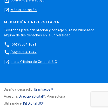
launch
Contacto para apoyo
launch
Más orientación
MEDIACIÓN UNIVERSITARIA
Teléfonos para orientación y consejo si se ha vulnerado
alguno de tus derechos en la universidad.
phone
(56)95504 1691
phone
(56)95504 1247
launch
Ir a la Oficina de Ombuds UC
Diseño y desarrollo:
Urantiacos
Asesoría:
Dirección Digital
, Prorrectoría
Utilizando el
Kit Digital UC