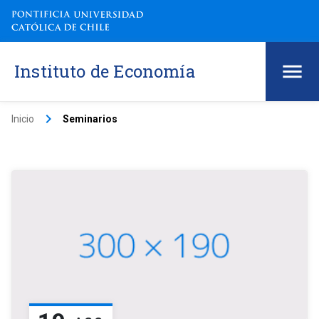
Instituto de Economía
keyboard_arrow_right
Inicio
Seminarios