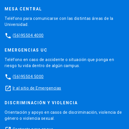
MESA CENTRAL
Teléfono para comunicarse con las distintas áreas de la
Universidad.
phone
(56)95504 4000
EMERGENCIAS UC
Teléfono en caso de accidente o situación que ponga en
riesgo tu vida dentro de algún campus.
phone
(56)95504 5000
launch
Ir al sitio de Emergencias
DISCRIMINACIÓN Y VIOLENCIA
Orientación y apoyo en casos de discriminación, violencia de
género o violencia sexual.