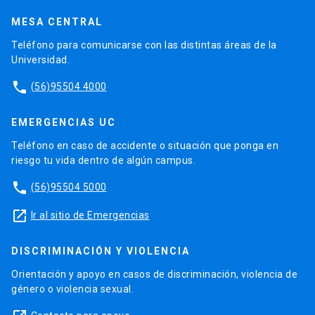
MESA CENTRAL
Teléfono para comunicarse con las distintas áreas de la
Universidad.
phone
(56)95504 4000
EMERGENCIAS UC
Teléfono en caso de accidente o situación que ponga en
riesgo tu vida dentro de algún campus.
phone
(56)95504 5000
launch
Ir al sitio de Emergencias
DISCRIMINACIÓN Y VIOLENCIA
Orientación y apoyo en casos de discriminación, violencia de
género o violencia sexual.