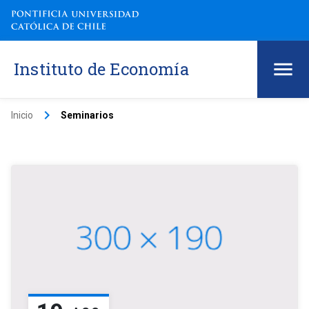
Instituto de Economía
keyboard_arrow_right
Inicio
Seminarios