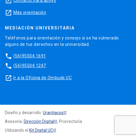
launch
Contacto para apoyo
launch
Más orientación
MEDIACIÓN UNIVERSITARIA
Teléfonos para orientación y consejo si se ha vulnerado
alguno de tus derechos en la universidad.
phone
(56)95504 1691
phone
(56)95504 1247
launch
Ir a la Oficina de Ombuds UC
Diseño y desarrollo:
Urantiacos
Asesoría:
Dirección Digital
, Prorrectoría
Utilizando el
Kit Digital UC