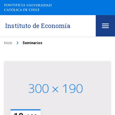
Instituto de Economía
keyboard_arrow_right
Inicio
Seminarios