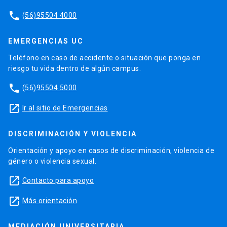
phone
(56)95504 4000
EMERGENCIAS UC
Teléfono en caso de accidente o situación que ponga en
riesgo tu vida dentro de algún campus.
phone
(56)95504 5000
launch
Ir al sitio de Emergencias
DISCRIMINACIÓN Y VIOLENCIA
Orientación y apoyo en casos de discriminación, violencia de
género o violencia sexual.
launch
Contacto para apoyo
launch
Más orientación
MEDIACIÓN UNIVERSITARIA