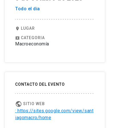
Todo el dia
LUGAR
location_on
CATEGORIA
local_play
Macroeconomía
CONTACTO DEL EVENTO
public
SITIO WEB
: https://sites.google.com/view/sant
iagomacro/home