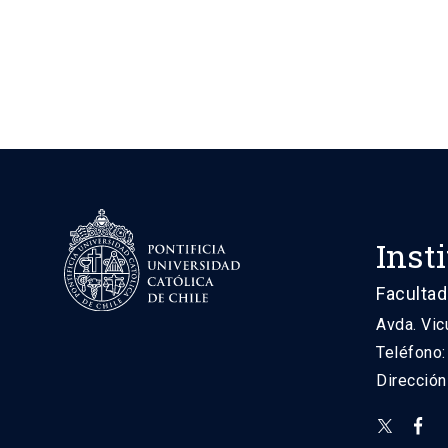
Inst
Facultad
Avda. Vic
Teléfono
Direcció