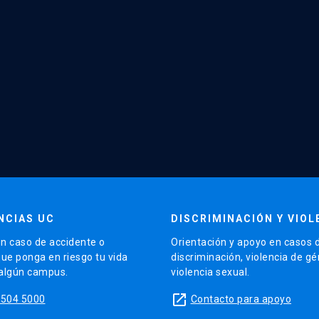
NCIAS UC
DISCRIMINACIÓN Y VIOL
n caso de accidente o
Orientación y apoyo en casos 
que ponga en riesgo tu vida
discriminación, violencia de g
 algún campus.
violencia sexual.
launch
5504 5000
Contacto para apoyo