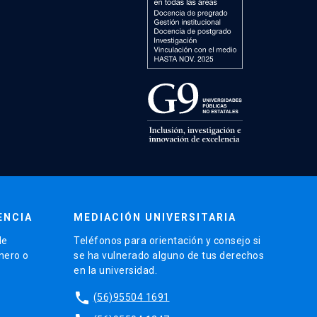
ENCIA
MEDIACIÓN UNIVERSITARIA
de
Teléfonos para orientación y consejo si
énero o
se ha vulnerado alguno de tus derechos
en la universidad.
phone
(56)95504 1691