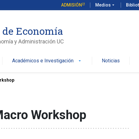
ADMISIÓN
Medios
arrow_drop_down
Biblio
o de Economía
nomía y Administración UC
Académicos e Investigación
Noticias
arrow_drop_down
orkshop
 Macro Workshop