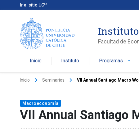
Ir al sitio UC
Institut
Facultad de Eco
Inicio
Instituto
Programas
arrow_drop_down
keyboard_arrow_right
keyboard_arrow_right
Inicio
Seminarios
VII Annual Santiago Macro W
Macroeconomía
VII Annual Santiago