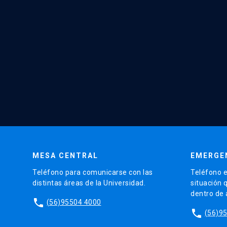
MESA CENTRAL
EMERGE
Teléfono para comunicarse con las
Teléfono e
distintas áreas de la Universidad.
situación 
dentro de
phone
(56)95504 4000
phone
(56)9