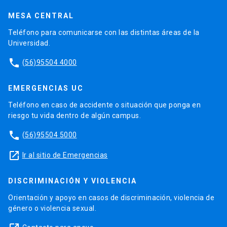
MESA CENTRAL
Teléfono para comunicarse con las distintas áreas de la
Universidad.
phone
(56)95504 4000
EMERGENCIAS UC
Teléfono en caso de accidente o situación que ponga en
riesgo tu vida dentro de algún campus.
phone
(56)95504 5000
launch
Ir al sitio de Emergencias
DISCRIMINACIÓN Y VIOLENCIA
Orientación y apoyo en casos de discriminación, violencia de
género o violencia sexual.