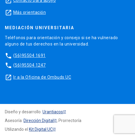
launch
Contacto para apoyo
launch
Más orientación
MEDIACIÓN UNIVERSITARIA
Teléfonos para orientación y consejo si se ha vulnerado
alguno de tus derechos en la universidad.
phone
(56)95504 1691
phone
(56)95504 1247
launch
Ir a la Oficina de Ombuds UC
Diseño y desarrollo:
Urantiacos
Asesoría:
Dirección Digital
, Prorrectoría
Utilizando el
Kit Digital UC