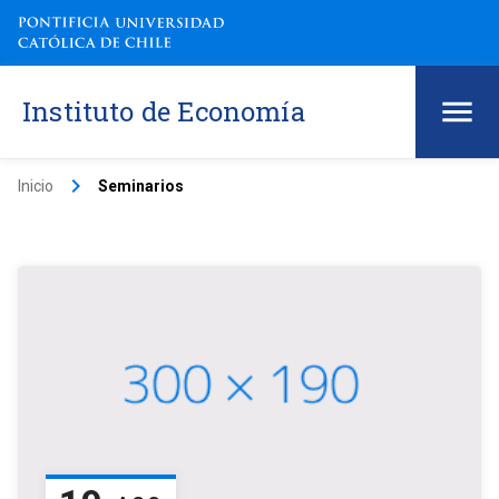
Instituto de Economía
keyboard_arrow_right
Inicio
Seminarios