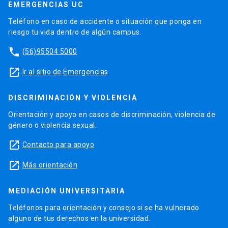
EMERGENCIAS UC
Teléfono en caso de accidente o situación que ponga en
riesgo tu vida dentro de algún campus.
phone
(56)95504 5000
launch
Ir al sitio de Emergencias
DISCRIMINACIÓN Y VIOLENCIA
Orientación y apoyo en casos de discriminación, violencia de
género o violencia sexual.
launch
Contacto para apoyo
launch
Más orientación
MEDIACIÓN UNIVERSITARIA
Teléfonos para orientación y consejo si se ha vulnerado
alguno de tus derechos en la universidad.