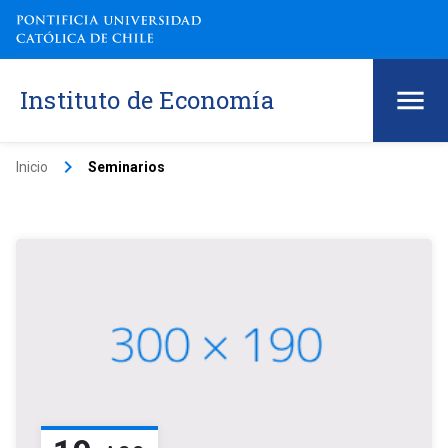
Instituto de Economía
keyboard_arrow_right
Inicio
Seminarios