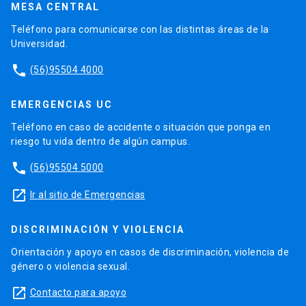
MESA CENTRAL
Teléfono para comunicarse con las distintas áreas de la
Universidad.
phone
(56)95504 4000
EMERGENCIAS UC
Teléfono en caso de accidente o situación que ponga en
riesgo tu vida dentro de algún campus.
phone
(56)95504 5000
launch
Ir al sitio de Emergencias
DISCRIMINACIÓN Y VIOLENCIA
Orientación y apoyo en casos de discriminación, violencia de
género o violencia sexual.
launch
Contacto para apoyo