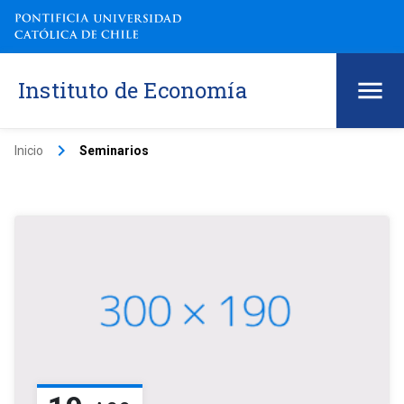
Instituto de Economía
keyboard_arrow_right
Inicio
Seminarios