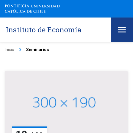
Instituto de Economía
keyboard_arrow_right
Inicio
Seminarios