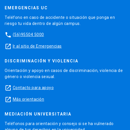
EMERGENCIAS UC
Teléfono en caso de accidente o situación que ponga en
riesgo tu vida dentro de algún campus.
phone
(56)95504 5000
launch
Ir al sitio de Emergencias
DISCRIMINACIÓN Y VIOLENCIA
Orientación y apoyo en casos de discriminación, violencia de
género o violencia sexual.
launch
Contacto para apoyo
launch
Más orientación
MEDIACIÓN UNIVERSITARIA
Teléfonos para orientación y consejo si se ha vulnerado
alguno de tus derechos en la universidad.